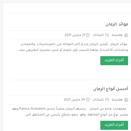
فوائد الرمان
همسة
النباتات
21 مارس 2021
فوائد الرمان يُعتبر الرمان إحدى أكثر الفواكه غنى بالفيتامينات، والمعادن،
ومضادات الأكسدة، ولهذا السبب فإن تناوله أو شرب عصيره الطبيعي يمد...
أقراء المزيد
أحسن أنواع الرمان
همسة
النباتات
20 مارس 2021
معلومات عامة عن الرمان يشتهر الرمان علمياً باسم Punica Granatum،وهو
يعتبر نوعٌ من أنواع الفاكهة، وهو ينمو بشكلٍ رئيسي في المناطق التر...
أقراء المزيد