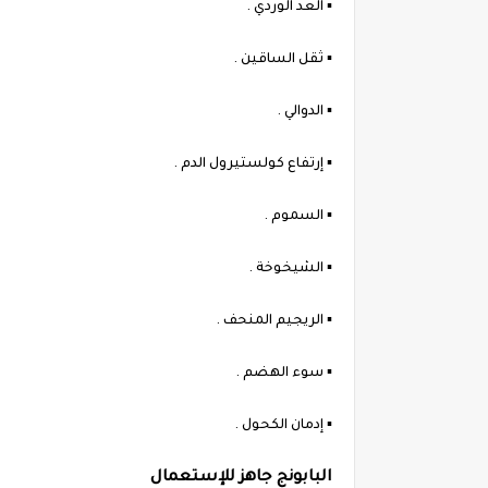
▪︎ العد الوردي .
▪︎ ثقل الساقين .
▪︎ الدوالي .
▪︎ إرتفاع كولستيرول الدم .
▪︎ السموم .
▪︎ الشيخوخة .
▪︎ الريجيم المنحف .
▪︎ سوء الهضم .
▪︎ إدمان الكحول .
البابونج جاهز للإستعمال