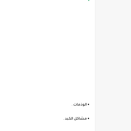
▪︎ الوذمات .
▪︎ مشاكل الكبد .