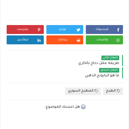
فيسبوك
تويتر
بنترست
واتساب
ريدايت
لينكدين
المقال التالي
طريقة عمل دجاج بالكاري
المقال السابق
ما هو البابونج الذهبي
الطبخ
المطبخ السوري
هل اعجبك الموضوع :