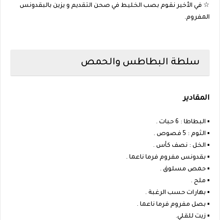
☆ في الأخير نقوم بصب الخليط في صحن التقديم و يزين بالبقدونس
المفروم.
سلطة البطاطس والحمص
المقادير
▪︎ البطاطا : 6 حبات .
▪︎ الثوم : 5 فصوص .
▪︎ الخل : نصف كأس .
▪︎ بقدونس مفروم فرما ناعما .
▪︎ حمص مسلوق .
▪︎ ملح .
▪︎ بهارات حسب الرغبة .
▪︎ بصل مفروم فرما ناعما .
▪︎ زيت للقلي.