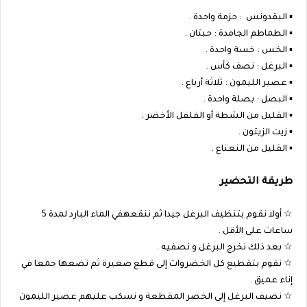
▪︎ البقدونس : حزمة واحدة .
▪︎ الطماطم الجامدة : حبتان .
▪︎ الخس : خسة واحدة .
▪︎ البرغل : نصف كأس .
▪︎ عصير الليمون : ثلاثة أرباع .
▪︎ البصل : بصلة واحدة .
▪︎ القليل من الشطة أو الفلفل الأخضر .
▪︎ زيت الزيتون .
▪︎ القليل من النعناع .
طريقة التحضير
☆ أولا نقوم بتنظيف البرغل جيدا ثم ننقعهفي الماء البارد لمدة 5
ساعات على الأقل .
☆ بعد ذلك نخرج البرغل و نصفيه .
☆ نقوم بتقطيع كل الخضروات إلى قطع صغيرة ثم نضعها جمعا في
إناء عميق .
☆ نضيف البرغل إلى الخضر المقطعة و نسكب عليهم عصير الليمون