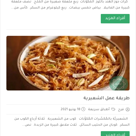
كرات جوز الهند باللوز المكوّنات ربع ملعقة صغيرة من الملح. نصف ملعقة
كبيرة من الفانيلا. بياض خمس بيضات. ربع كيلوغرام من السكر. كأس من...
أقراء المزيد
طريقة عمل الشعيرية
فرح
أطباق سريعة
18 يونيو 2021
الشعيريّة بالمُكسّرات المُكوّنات كوب من الشعيرية. ثلاثة أرباع الكوب من
السكر. كوبان من الحليب السائل. ثلاث ملاعق كبيرة من الزبدة. نص...
أقراء المزيد