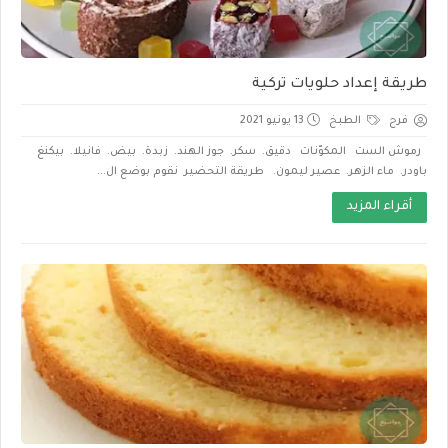
طريقة إعداد حلويات تركية
فرح
الطبخ
13 يونيو 2021
رموش الست المكوّنات دقيق. سكر. جوز الهند. زبدة. بيض. فانيلا. بيكنغ
باودر. ماء الزهر. عصير ليمون. طريقة التحضير نقوم بوضع ال...
أقراء المزيد