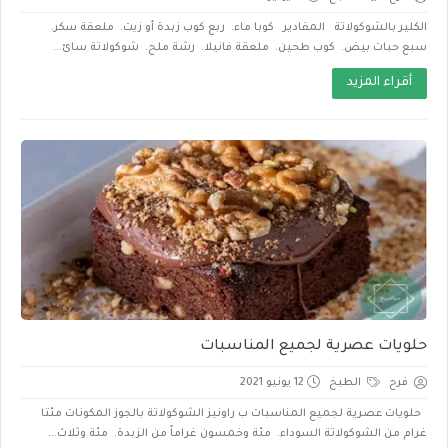
الكلير بالشوكولاتة المقادير كوبا ماء. ربع كوب زبدة أو زيت. ملعقة سكر.
سبع حبات بيض. كوب طحين. ملعقة فانيلا. رشة ملح. شوكولاتة سائ...
أقراء المزيد
حلويات عصرية لجميع المناسبات
فرح
الطبخ
12 يونيو 2021
حلويات عصرية لجميع المناسبات ب راونيز الشوكولاتة بالجوز المكونات مئتا
غرام من الشوكولاتة السوداء. مئة وخمسون غراماً من الزبدة. مئة وثلاث...