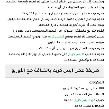
ونشغله إلى أن نحصل على قوام كريمة هش، ثم نقوم بإضافة الحليب،
والفانيليا، ونخفق المكونات إلى أن تخلتط.‎
نقوم بإضافة البسكويت، ونقلبه إلى أن يختلط مع المكونات.‎
نقوم بإحضار فناجين قهوة عربية صغيرة، ثم نقوم بتطينها بالنايلون،
ولكن يجب أن نترك أطراف النايلون خارج الفناجين.‎
نقوم بتوزيع ملعقتان كبيرتان من خليط البسكويت، ومن الضروري
عمل تجويف، ثمَّ نقوم بوضع
الآيس كريم
فيه، ونوزع خليط البسكويت
فوقه بهدوء، ثم نقوم بتغليفه بالنايلون.‎
نقوم بوضع الفناجين في الفريزر إلى أن تتماسك.‎
نقوم بتقليب
الآيس كريم
على طبق التقديم، ثم نزين البوظة بصلصة
الشوكلاتة وأصابع البسكويت.‎
طريقة عمل آيس كريم بالكنافة مع الأوريو‎
المكونات‎
100 غرام من بسكويت الأوريو.‎
8 سلات من الكنافة المخبوزة.‎
كوبان من
الآيس كريم
الفانيلا.‎
شوكلاتة نوتيلا مذابة.‎