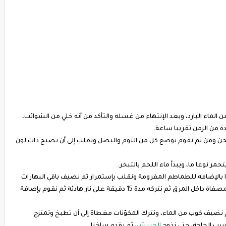
الماء البارد، وبعد الإنتهاء من غسله والتأكد من أنه خلي من الشوائب،
ة من الزمن تقريبا ساعة.
سخن ومن ثم نقوم بوضع كل من الثوم والبصل ويقلب إلى أن تصبح ذات لون
ر نوعا ما، ويبدأ ماء اللحم بالتبخر.
ا بالإضافة للطماطم المفرومة ونقلب بإستمرار ثم نضيف باقي البهارات
بكل أنواعها وهي القرنفل، وأوراق الشيبة، والهيل، في مصفاة داخل المرق ثم نتركه مدة 15 دقيقة على نار هادئة ثم نقوم بإضافة
ضيف كوب من الماء، ونترك المكوّنات مغطاة إلى أن تطبخ وتمتزج