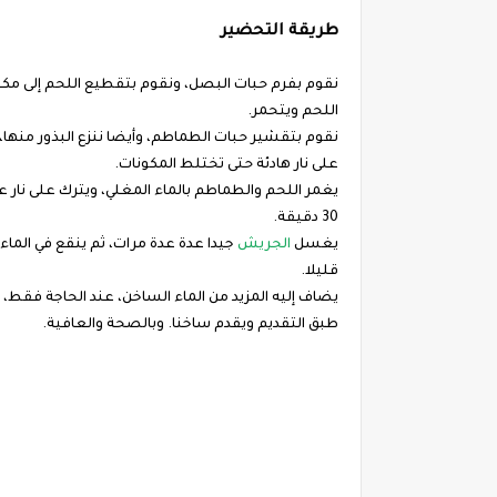
طريقة التحضير
نقوم بفرم حبات البصل، ونقوم بتقطيع اللحم إلى م
اللحم ويتحمر.
نقوم بتقشير حبات الطماطم، وأيضا ننزع البذور منها، و
على نار هادئة حتى تختلط المكونات.
يغمر اللحم والطماطم بالماء المغلي، ويترك على نار عا
30 دقيقة.
يغسل
الجريش
قليلا.
يضاف إليه المزيد من الماء الساخن، عند الحاجة فقط،
طبق التقديم ويقدم ساخنا. وبالصحة والعافية.