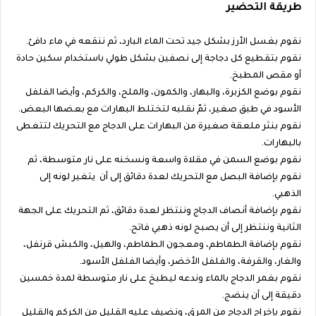
طريقة التحضير
نقوم بغسل الأرز بشكل جيد تحت الماء البارد، ثم ننقعه في ماء دافئ.
نقوم بتقطيع كل دجاجة إلى نصفين بشكل طولي باستخدام سكين حادة
أو مقص المطبخ.
نقوم بوضع الكزبرة، والبهار، والكمون، والملح، والكركم، وأيضا الفلفل
الأسود في طبق صغير، ثمّ نقلبه لتختلط البهارات مع بعضها البعض.
نقوم بنثر ملعقة صغيرة من البهارات على الدجاج مع التحريك لتتغطى
بالبهارات.
نقوم بوضع السمن في مقلاة واسعة ونسخنه على نار متوسطة، ثم
نقوم بإضافة البصل مع التحريك لعدة دقائق إلى أن يتغير لونه إلى
الذهبي.
نقوم بإضافة أنصاف الدجاج وننتظر لعدة دقائق، ثم التحريك على الجهة
الثانية وننتظر إلى أن يصبح لونه ذهبي فاتح.
نقوم بإضافة الطماطم، ومعجون الطماطم، والهيل، والكبش قرنفل،
والغار، والقرفة، والفلفل الأخضر، وأيضا الفلفل الأسود.
نقوم بغمر الدجاج بالماء وندعه ليطبخ على نار متوسطة لمدة خمسين
دقيقة إلى أن ينضج.
نقوم بإخراج الدجاج من المرق، ونضيف عليه القليل من الكركم والقليل