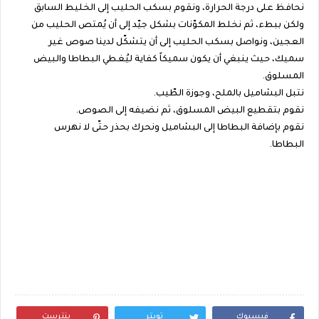
نحافظ على درجة الحرارة، ونقوم بسكب الحليب إلى الخليط السابق
ولكن ببطء، ثم نخلط المكوّنات بشكل جيّد إلى أن يُمتص الحليب من
العجين، ونواصل بسكب الحليب إلى أن يتشكّل لدينا صوص غير
سميك، حيث ينبغي أن يكون سميكاً كفاية ليُغطي البطاطا والبيض
المسلوق.
نتبل البشاميل بالملح، وجوزة الطّيب.
نقوم بتقطيع البيض المسلوق، ثم نضيفه إلى الصوص.
نقوم بإضافة البطاطا إلى البشاميل ونحرك بحذر حتّى لا نهرس
البطاطا.
فيسبوك
تويتر
بنترست