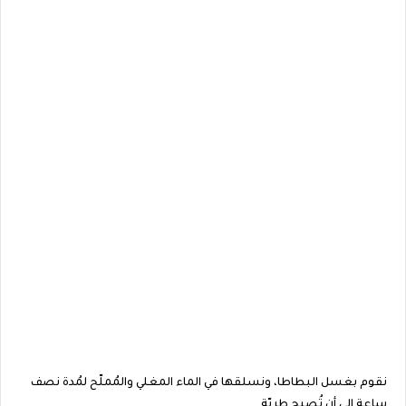
نقوم بغسل البطاطا، ونسلقها في الماء المغلي والمُملّح لمُدة نصف
ساعة إلى أن تُصبح طريّة.