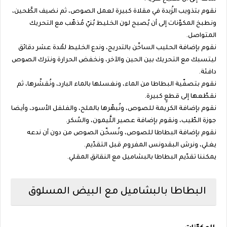
نقوم بتذويب الزُبدة في مقلاة كبيرة لعمل الصوص، ثم نضيف الطَّحين،
ونطبخ المكوّنات إلى أن يُصبح لون الخليط بُنيّ مُذهّب مع التحريك
المتواصل.
نقوم بإضافة الحليب الساخّن بالتدريج، وندع الخليط لمُدة عشر دقائق
ليتسبك مع التحريك بين الحين والآخر، ونخفض الحرارة ونترك الصوص
دافئة.
نقوم بتصفّية البطاطا من الماء، ونغسلها بالماء البارد، ونُقشّرها، ثم
نقطّعها إلى قطعٍ كبيرة.
نقوم بإضافة الكريمة للصوص، ونُبهّرها بالملح، والفلفل الأسود، وأيضا
جوزة الطّيب، ونقوم بإضافة عصير اللَّيمون، والسُكر.
نقوم بإضافة البطاطا للصوص، ونُسخّن الصوص من دون أن ندعه
يغلي، ونرش البقدونس المفروم قبل التقدّيم.
يمكننا تقدّيم البطاطا بالبشاميل مع النقانق المقلي.
البطاطا بالبشاميل مع البيض المسلوق