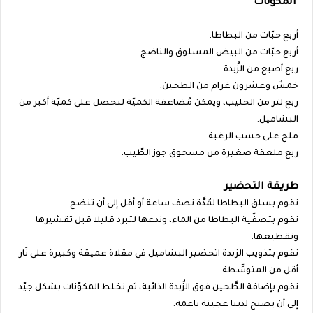
المكوّنات
أربع حبّات من البطاطا.
أربع حبّات من البيض المسلوق والناضج.
ربع أصبع من الزُبدة.
خمسٌ وعشرون غرام من الطحين.
ربع لتر من الحليب، ويمكن مُضاعفة الكميّة لنحصل على كميّة أكبر من
البشاميل.
ملح على حسب الرغبة.
ربع ملعقة صغيرة من مسحوق جوز الطّيب.
طريقة التحضير
نقوم بسلق البطاطا لمُدَّة نصف ساعة أو أقل إلى أن تنضج.
نقوم بتصفّية البطاطا من الماء، وندعها لتبرد قليلا قبل تقشيرها
وتقطيعها.
نقوم بتذويب الزبدة اتحضير البشاميل في مقلاة عميقة وكبيرة على نَار
أقل من المتوسِّطة.
نقوم بإضافة الطَّحين فوق الزُبدة الذائبة، ثم نخلط المكوّنات بشكل جيّد
إلى أن يصبح لدينا عجينة ناعمة.