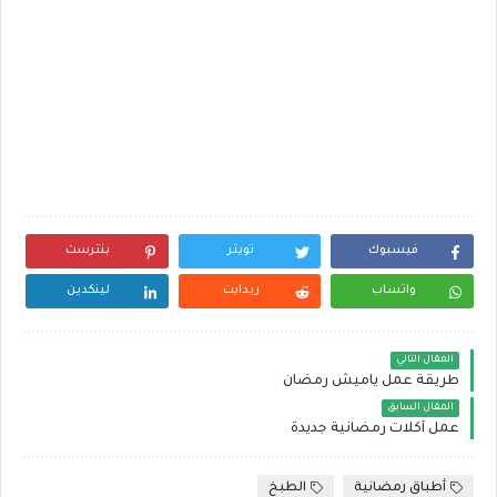
فيسبوك
تويتر
بنترست
واتساب
ريدايت
لينكدين
المقال التالي
طريقة عمل ياميش رمضان
المقال السابق
عمل أكلات رمضانية جديدة
أطباق رمضانية
الطبخ