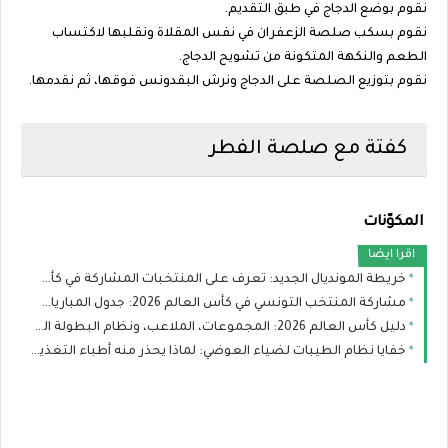
نقوم بوضع الدجاج في طبق التقديم.
نقوم بسكب صلصة الزعفران في نفس المقلاة ونقلبها لاكتساب
الطعم والنكهة المتكونة من تشويح الدجاج.
نقوم بتوزيع الصلصة على الدجاج ونرش البقدونس فوقها، ثم نقدمها.
كفتة مع صلصة الفطر
المكوّنات
اقرا ايضا
خريطة المونديال الجديد: تعرف على المنتخبات المشاركة في كأس العالم ومن المرشح للقب؟
مشاركة المنتخب التونسي في كأس العالم 2026: جدول المباريات، التشكيلة، وحظوظ النسور
دليل كأس العالم 2026: المجموعات، الملاعب، ونظام البطولة الجديد
خفايا نظام الطيبات لضياء العوضي: لماذا يحذر منه أطباء التغذية؟