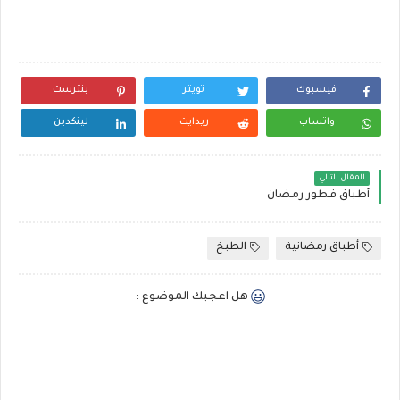
فيسبوك
تويتر
بنترست
واتساب
ريدايت
لينكدين
المقال التالي
أطباق فطور رمضان
أطباق رمضانية
الطبخ
هل اعجبك الموضوع :