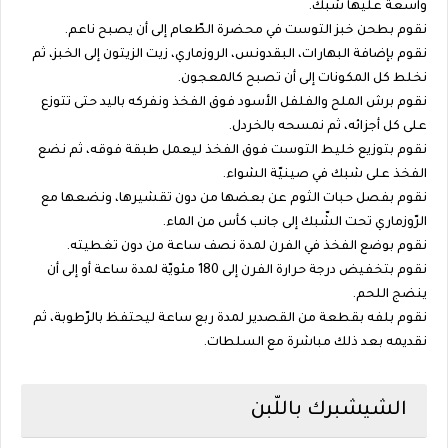
واسعة عليها شبك.
نقوم بطحن خبز التوست في محضرة الطّعام إلى أن يصبح ناعم.
نقوم بإضافة البهارات، البقدونس، الروزماري، زيت الزيتون إلى الخبز، ثم
نخلط كل المكونات إلى أن تصبح كالمعجون.
نقوم برش الملح والفلفل الأسود فوق الفخذ ونفركه باليد حتى تتوزع
على كل أجزائه، ثم نمسحه بالخردل.
نقوم بتوزيع خليط التوست فوق الفخذ ليعمل طبقة فوقه، ثم نضع
الفخذ على شبك في صينيّة الشواء.
نقوم بفصل حبات الثوم عن بعضها من دون تقشيرها، ونضعها مع
الرّوزماري تحت الشّبك إلى جانب كأس من الماء.
نقوم بوضع الفخذ في الفرن لمدة نصف ساعة من دون تغطيته.
نقوم بتخفيض درجة حرارة الفرن إلى 180 مئويّة لمدة ساعة أو إلى أن
ينضج اللحم.
نقوم بلفه بقطعة من القصدير لمدة ربع ساعة ليحتفظ بالرّطوبة، ثم
نقديمه بعد ذلك مباشرة مع السلطات.
الشيشبرك باللّبن