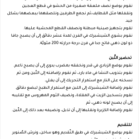
نقوم بوضع نصف ملعقة صغيرة من الحشو في قطع العجين
ونقفلها مثل القطايف،ثم نجمع الطرفين ونلصقهما ببعضهما بشكل
جيد.
نقوم بتجهيز صينية مبطنة ونصفف القطع المحشية عليها.
نقوم بشوي الشيشبرك في الفرن لمدة عشر دقائق إلى أن يصبح جافا
ذو لون ذهبي فاتح جدا في فرن درجة حرارته 200 مئويّة.
تحضير اللَّبن
نقوم بوضع الزبادي في قدر ونخفقه بمضرب يدوي إلى أن يصبح ناعم.
نقوم بتذويب النشا في ماء بارد، ثم نقوم بإضافته إلى اللّبن ومن ثم
نسخنه على النار مع استمرار التحريك إلى أن يغلي.
نقوم بإضافة الشيشبرك إلى اللبن مع استمرار الطبخ لبضع دقائق.
نقوم بتسخين الزيت في المقلاة، ونضيف الثوم المهروس مع تقليبه
إلى أن يصبح لونه ذهبي، ثم
نقوم بإضافة الكزبرة ونقلبها إلى أن تذبل، ونضيفه بعد ذلك إلى اللّبن.
للتقديم
نقوم بوضع الشيشبرك في طبق التّقديم وهو ساخن، ونرش الصّنوبر