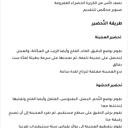
نصف كأس من الكزبرة الخضراء المفرومة.
صنوبر محمّص للتقديم.
طريقة التّحضير
تحضير العجينة
نقوم بوضع الدقيق، الماء، الملح وأيضا الزيت في العجّانة، والعجن
لنحصل على عجينة ناعمة، ثم نعجنها على سرعة بطيئة لمدّة ست
دقائق.
ندع العجينة مغلفة لترتاح لمدة ساعة.
تحضير الحشوة
نقوم بوضع اللّحم، البصل، البقدونس، الفلفل وأيضا الملح ونقلبها
لتختلط معا.
نقوم برش الدقيق على سطح مستقيم، ثم نفرد العجينة إلى أن تصبح
رقيقة جدا.
نقوم بتقطيع العجينة إلى دوائر بقياس ستة سنتيمترات تقريبا.