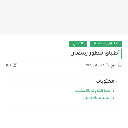
أطباق رمضانية
الطبخ
أطباق فطور رمضان
(0)
فرح
22 يناير 2023
محتويات
فخذ الخروف بالأعشاب
الشيشبرك باللّبن