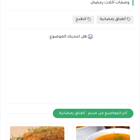
وصفات أكلات رمضان
أطباق رمضانية
الطبخ
هل اعجبك الموضوع :
أخر المواضيع من قسم : أطباق رمضانية