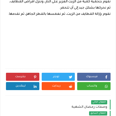
نقوم بتحمية كمية من الزيت الغزير على النار، وننزل أقراص القطايف،
ثم نحركها بشكل جيد إلى أن تتحمر.
نقوم بإزالة القطايف من الزيت، ثم نغمسها بالقطر الجاهز، ثم نقدمها.
فيسبوك
تويتر
بنترست
واتساب
ريدايت
لينكدين
المقال التالي
وصفات رمضان الشهية
المقال السابق