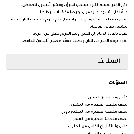
وفي القدر نفسه، نقوم بسكب المرقَ، وقشر الّليمون الحامض،
والفُلفُل الأسود، والزعفران، وأيضا مكعّبات البطاطا.
نقوم بتغطية القدرَ، وندع محتواه يغلي، ثم نقوم بتخفيف النار وندعه
لخمسِ دقائقَ إضافية.
نقوم بإعادة الدجاج إلى القدر، وندع المزيج يغلي مرة أخرى.
نقوم برفعُ القدر عن النار، ونصب فوقَه عصير الّليمون الحامض.
القطايف
المكوّنات
كأس ونصف من الدقيق.
نصف ملعقة صغيرة من الخميرة.
نصف ملعقة صغيرة من البيكنج باودر.
نصف ملعقة صغيرة من السكر.
كأس وثلاثة أرباع الكأس من الحليب.
زبدة، على حسْب الحاجة.