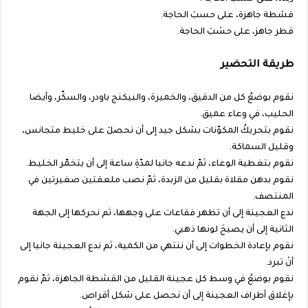
قشطة جاهزة، على حسبَ الحاجة.
قطر جاهز، على حسْبَ الحاجة.
طريقة التحضير
نقوم بوضعُ كل من الدقيق، والخميرة، والبيكنج باودر، والسكّر، وأيضا
الحليب، في وعاء عميق.
نقوم بتحريكُ المكوّنات بشكل جيد إلى أن نحصلَ على خليط متجانس،
وقليل السماكة.
نقوم بتغطية الوعاء، ثمّ ندعه جانبا لمدّةِ ساعة إلى أن يتخمّر الخليط.
نقوم بدهن مقلاة بقليل من الزبدة، ثمّ نصب ملعقتين صغيرتين في
المنتصف.
ندع العجينة إلى أن تظهر فقاعات على وجهها، ثم نحركها إلى الجهة
الثانية إلى أن يصبحَ لونها ذهبي.
نقوم بإعادة الخطوات إلى أن ننتهي من الكمية، ثم ندع العجينة جانبا إلى
أنْ تبرد.
نقوم بوضعُ في وسط كل عجينة القليل من القشطة الجاهزة، ثمّ نقوم
بإغلاق أطراف العجينة إلى أن نحصل على شكل أقراص.