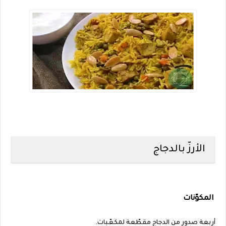
الأرزّ بالدجاج
المكوّنات
أربعة صدور من الدجاج مقطّعة لمكعّبات.