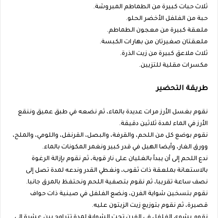
ثلاث حبات كبيرة من الطماطم المبروشة.
حبة من الفلفل الأخضر الحلو.
ملعقة كبيرة من معجون الطماطم.
ملعقتان صغيرتان من بهارات الكبسة.
ثلاث ملاعق كبيرة من زيت الذرة.
مكسرات مقلية للتزيين.
طريقة التحضير
نقوم بغسل الأرز مرات عديدة بالماء، ثم نضعه في طبق عميق وننقع
الأرز في الماء لمدة ثلاثين دقيقة.
نقوم بوضع كل من اللحم، والقرفة، والبصل، القرنفل، واللومي، والملح،
وورق الغار، وأيضا الهيل في قدر كبير ونغمر المكونات بالماء.
ندع اللحم إلى أن يبدأ بالغليان على نار قوية، ثم نقوم بإزالة الرغوة
بالاستعانة بملعقة ذات ثقوب، ونغطي القدر وندعه لمدة تصل إلى
نصف ساعة تقريبا، ثم نقوم بتصفية اللحم ونحتفظ بالمرق جانبا.
نقوم بتسخين شواية الفرن، ونضع الفلفل في صينية ذات حواف
قصيرة، ثم نقوم بتوزيع زيت الزيتون عليه.
نقوم بشوي الفلفل في الفرن تحت الشواية لمدة تتراوح بين عشرة إلى