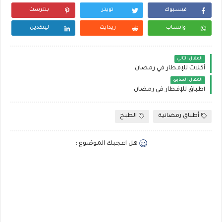
فيسبوك
تويتر
بنترست
واتساب
ريدايت
لينكدين
المقال التالي
أكلات للإفطار في رمضان
المقال السابق
أطباق للإفطار في رمضان
أطباق رمضانية
الطبخ
هل اعجبك الموضوع :