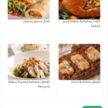
أكلات رمضانية سهلة وغير
أفكار سحور رمضان
مكلفة
أطباق رمضانية لذيذة
أطباق رمضانية مصرية سهلة
وسريعة