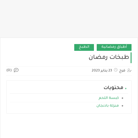
أطباق رمضانية
الطبخ
طبخات رمضان
(0)
فرح
23 يناير 2023
محتويات
كبسة اللحم
منزلة باذنجان