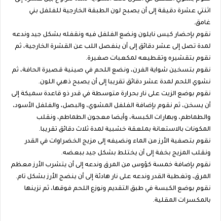
اثنتي عشرة دقيقة إلى أن يصبح لون الطبقة الخارجية للفلفل بني
غامق.
نقوم بإحضار كيس نايلون ونضع الفلفل فيه ونقفله بشكل جيد وندعه
لمدة تصل إلى عشر دقائق إلى أن ينفصل اللب عن القشرة الخارجية، ثم
نقوم بتقشيره وتقطيعه لمكعبات صغيرة.
نقوم بتسخين شواية الفرن، ونضع اللحم في صينية قصيرة الحافة، ثم
نشوي اللحم لمدة عشر دقائق تقريبا إلى أن يصبح ذهبي اللون.
نقوم بوضع الزيت على نار بحرارة متوسطة في قدر ذو قاعدة سميكة إلى
أن يسخن، ثم نقوم بإضافة الفلفل المشوي، والبصل، والفلفل الأسود،
والطماطم، وبهارات الكبسة، وأيضا معجون الطماطم، ونقلب
المكونات بالاستعانة بملعقة خشبية لمدة ثلاث دقائق تقريبا.
نقوم بتصفية الأرز من الماء ونضيفه إلى مزيج الخضراوات في القدر
ونقلب المزيج بخفة إلى أن يختلط بشكل جيد ببعضه.
نقوم بإضافة خمسة كؤوس من المرق وندعه إلى أن يتشرب الأرز معظم
المرق، وتغطية القدر وندعه على نار هادئة إلى أن ينضج الأرز بشكل تام.
نقوم بوضع الكبسة في طبق التقديم ونوزع اللحم فوقها، ثم نزينها
بالمكسرات المقلية.