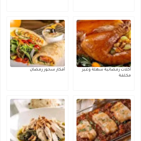
أكلات رمضانية سهلة وغير
أفكار سحور رمضان
مكلفة