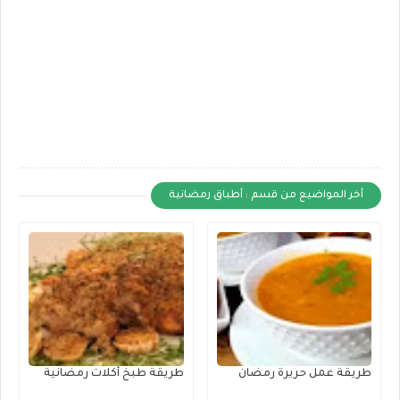
أخر المواضيع من قسم : أطباق رمضانية
طريقة عمل حريرة رمضان
طريقة طبخ أكلات رمضانية