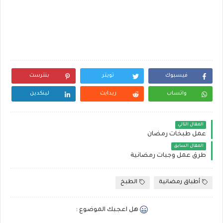
فيسبوك
تويتر
بنترست
واتساب
ريدايت
لينكدين
المقال التالي
عمل طبخات رمضان
المقال السابق
طرق عمل وجبات رمضانية
أطباق رمضانية
الطبخ
هل اعجبك الموضوع :