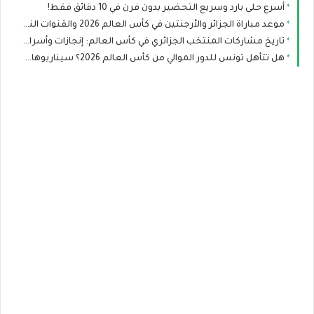
أسرع حلى بارد وسريع التحضير بدون فرن في 10 دقائق فقط!
موعد مباراة الجزائر والأرجنتين في كأس العالم 2026 والقنوات الناقلة والتشكيل المتوقع
تاريخ مشاركات المنتخب الجزائري في كأس العالم: إنجازات وأسرار لا تعرفها عن محاربي الصحراء
هل تتأهل تونس للدور الموالي من كأس العالم 2026؟ سيناريوهات رينارد بعد صدمة السويد