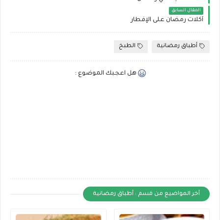
المقال السابق
أكلات رمضان على الإفطار
أطباق رمضانية
الطبخ
هل اعجبك الموضوع :
أخر المواضيع من قسم : أطباق رمضانية