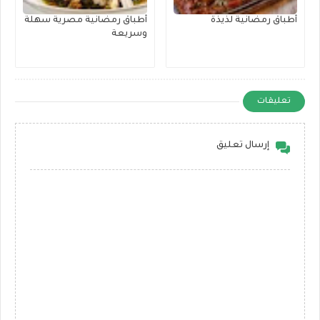
أطباق رمضانية لذيذة
أطباق رمضانية مصرية سهلة
وسريعة
تعليقات
إرسال تعليق