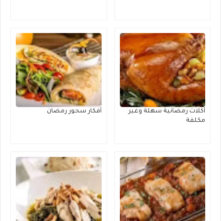
أكلات رمضانية سهلة وغير
أفكار سحور رمضان
مكلفة