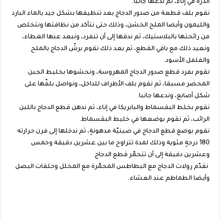
الذرة في إناء، ثم ندعها جانبا.
نقوم بلف قطعة من صدور الدجاج بعد تنظيفها بشكل جيد بالماء البارد
والليمون وأيضا الملح الخشن، وذلك حتى نتأكد من نظافتها ونتخلص
من رائحتها بالبلاستيك، ثم ندقها إلى أن تنفرد، ونبعد عنها الغطاء،
ونعيد ذلك مع باقي القطع، ثم بعد ذلك نقوم برشّ الدجاج بالملح
والفلفل الأسود.
نقوم بفرد قطع صدور الدجاج المهروسة، ونحشوها بخليط الجبن
المحضر مسبقا، ثم نقوم بلف الأطراف للداخل، ونواصل بلفّها على
شكل أصابع، وندعها جانبا.
نقوم بخلط البقسماط والبابريكا في إناء، ثم ندهن قطع الدجاج باللبن
الرائب، ثم نقوم بوضعها في خليط البقسماط.
نقوم بوضع قطع الدجاج في صينيّة مدهونةٍ، ثم ندخلها إلى فرن حرارته
180 درجةٍ مئوية وذلك لمدة تتراوح ما بين عشرين دقيقة وخمس
وعشرين دقيقة إلى أن تتحمّر قطع الدجاج.
نقدّم رولات الدجاج مع البطاطس المحمّرة مع المخلل وحلقات البصل
وأيضا الطماطم عند العشاء.