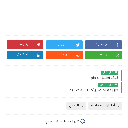
فيسبوك
تويتر
بنترست
واتساب
ريدايت
لينكدين
المقال التالي
كيف أطبخ الدجاج
المقال السابق
طريقة تحضير أكلات رمضانية
أطباق رمضانية
الطبخ
هل اعجبك الموضوع :