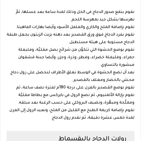
نقوم بنقع صدور الدجاج فى الخل وذلك لمدة ساعة بعد غسلها، ثمّ
نهرسها بشكل جيد بمهرسة اللحم.
نقوم بإضافة الملح والكاري والفلفل الأسود وأيضا بهارات الفاهيتا.
نقوم بفرد الدجاج فوق ورق القصدير بعد دهنه بزيت الزيتون بجعل طبقة
الدجاج مستوية على هيئة مستطيل.
نقوم بوضع الحشوة التي تتكوّن من شرائح بصل مقليّة، وفليفلة
حمراء، وفليفلة خضراء، وفطر، وذرة، وجزر، وأيضا جبنة قشقوان
مبشورة بالتساوي.
بعد أن نضع الحشوة في الوسط نغلق الأطراف لنحصل على رول دجاج
محشي بالخضار ومغلف بالقصدير.
نقوم بوضع القصدير بالفرن على درجة 180م لفترة نصف ساعة، ثم
نقوم بإزالة الألمنيوم، ثم نضع الرول في بايركس مع بطاطا مقليّة
ومملّحة ومبهّرة، ونضيف البروكلي على حسب الرغبة بعد سلقه.
نقوم بإضافة كريمة الطبخ مع القليل من الملح، ونعيد الرول إلى الفرن
لمدة خمس عشرة دقيقة، ثم نقدم رول الدجاج.
رولات الدجاج بالبقسماط