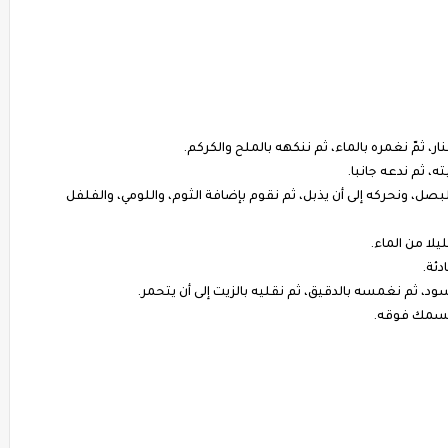
، ثمّ نغمره بالماء، ثم ننكهه بالملح والكركم.
ه، ثم ندعه جانبا.
لبصل، ونحركه إلى أن يذبل، ثم نقوم بإضافة الثوم، واللومي، والفلفل
يلا من الماء.
دئة.
ود، ثم نغمسه بالدقيق، ثم نقليه بالزيت إلى أن يتحمر.
السمك فوقه.