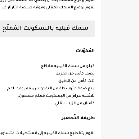
نقوم بإخراج السمك بعد أن ينضج، ثم نضعه على ورق 
نقوم بوضع السمك المقلي وفوقه صلصة التارتار في ط
سمك فيليه بالبسكويت المُملّح
المُكوّنات
كيلو من سمك الفيليه مقطّع.
نصف كأس من الخردل.
ثلث كأس من الدقيق.
ربع ضمة متوسطة من البقدونس، مفرومة ناعم.
ثلاثمئة غرام من البسكويت مُملح مطحون.
كأسان من الزيت للقلي.
طريقة التّحضير
نقوم بتقطيع سمك الفيليه إلى مُستطيلات متساوية