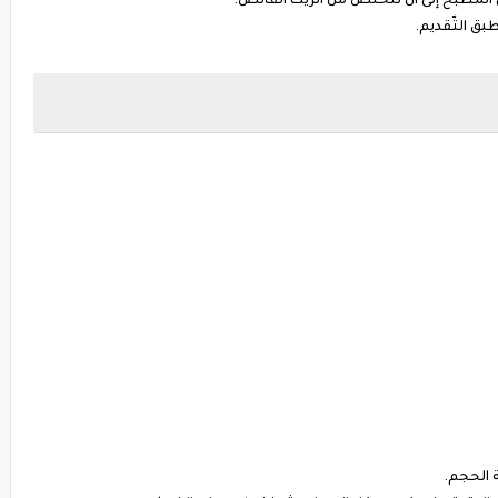
المطبخ إلى أن نتخلص من الزيت الفائض.
بق التّقديم.
 الحجم.