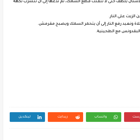
سنان بلطف حتى لا تتفتّت قطع السمك، ثم ندعها إلى أن تتشرب نكهة
لزيت على النار.
ة ونعيد رفع النار إلى أن يتحمر السمك ويصبح مقرمش.
لبقدونس مع الطحينية.
رست
واتساب
ريدايت
لينكدين