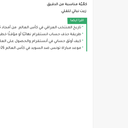
كمّيّة مناسبة من الدقيق.
زيت نباتي للقلي.
اقرا ايضا
تاريخ المنتخب العراقي في كأس العالم: من أمجاد 1986 إلى طموح مونديال 2026
طريقة حذف حساب انستقرام نهائيًا أو مؤقتًا خطوة ب
كيف أوثق حسابي في أنستقرام والحصول على العلام
موعد مباراة تونس ضد السويد في كأس العالم 2026 والقنوات الناقلة والتشكيل