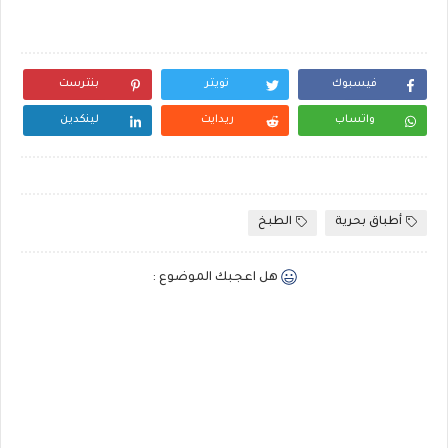
فيسبوك
تويتر
بنترست
واتساب
ريدايت
لينكدين
أطباق بحرية
الطبخ
هل اعجبك الموضوع :