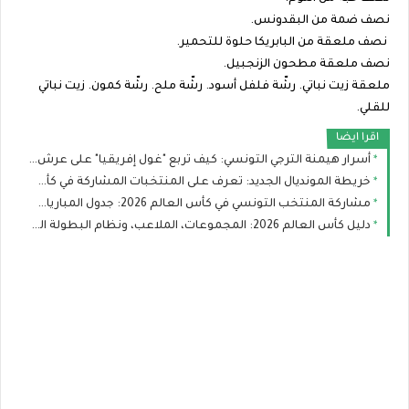
نصف ضمة من البقدونس.
نصف ملعقة من البابريكا حلوة للتحمير.
نصف ملعقة مطحون الزنجبيل.
ملعقة زيت نباتي. رشّة فلفل أسود. رشّة ملح. رشّة كمون. زيت نباتي
للقلي.
اقرا ايضا
أسرار هيمنة الترجي التونسي: كيف تربع "غول إفريقيا" على عرش الألقاب؟
خريطة المونديال الجديد: تعرف على المنتخبات المشاركة في كأس العالم ومن المرشح للقب؟
مشاركة المنتخب التونسي في كأس العالم 2026: جدول المباريات، التشكيلة، وحظوظ النسور
دليل كأس العالم 2026: المجموعات، الملاعب، ونظام البطولة الجديد