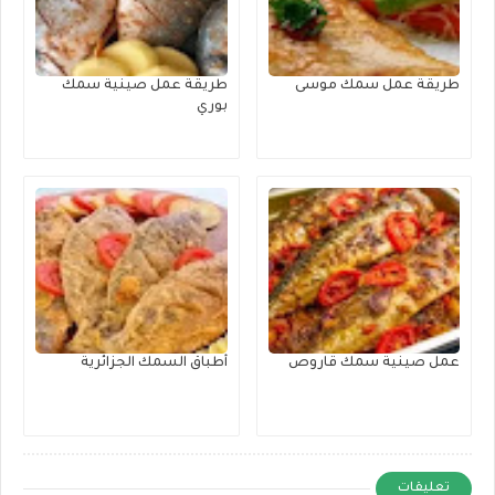
طريقة عمل سمك موسى
طريقة عمل صينية سمك
بوري
عمل صينية سمك قاروص
أطباق السمك الجزائرية
تعليقات