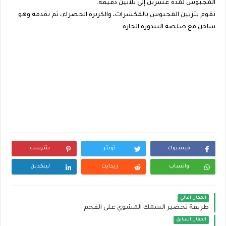
المجبوس لمدة عشرينَ إلى ثلاثين دقيقة.
نقوم بتزيين المجبوس بالمكسرات، والكزبرة الخضراء، ثم نقدمه وهو
ساخن مع صلصة البندورة الحارة.
فيسبوك
تويتر
بنترست
واتساب
ريدايت
لينكدين
المقال التالي
طريقة تحضير السمك المشوي على الفحم
المقال السابق