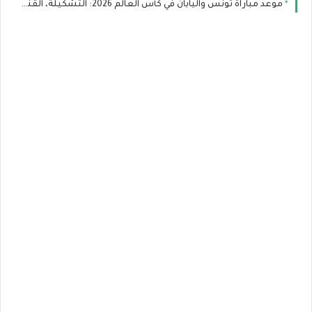
موعد مباراة تونس واليابان في كأس العالم 2026: التشكيلة، القنوات الناقلة، وسر المباراة رقم 1000