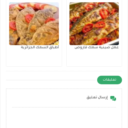
عمل صينية سمك قاروص
أطباق السمك الجزائرية
تعليقات
إرسال تعليق