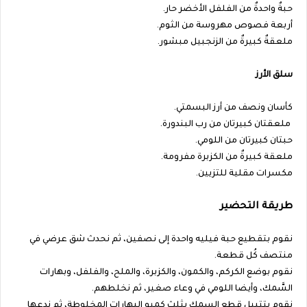
حبةٌ واحدةٌ من الفلفل الأخضر حار.
أربعة فصوص مهروسة من الثوم.
ملعقةٌ كبيرةٌ من الزنجبيل مبشور.
سلق الأرز
كأسان ونصف من أرز البسمتي.
ملعقتان كبيرتان من رب البندورة.
حبتان كبيرتان من اللومي.
ملعقة كبيرةٌ من الكزبرة مفرومة.
مكسرات مقلية للتزيين.
طريقة التحضير
نقوم بتقطيع حبة فيليه واحدة إلى نصفين، ثم نحدث شق عرضي في
منتصف كُل قطعة.
نقوم بوضع الكركم، والكمون، والكزبرة، والملح، والفلفل، وبهارات
السَّمك، وأيضا اللومي في وعاء صغير، ثم نخلطهم.
نقوم بتتبيل قطع السمك بثلث كميو البهارات المخلوطة، ثم ندعها