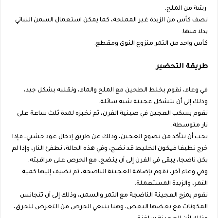
رشة من الملح.
نصف كأس من الزبدة غير المملحة، كما يمكن استعمال السمن النباتي
بدلا منها.
كأس واحد من التمر منزوع النوى ومقطع.
طريقة التحضير
في وعاء، نقوم بخلط الطحين مع الملح والماء، ونقلبه بشكل جيد،
وذلك إلى أن تتشكل عجينة شبه سائلة.
نقوم بسكب العجين في صينية الفرن، ثم نخبزه لمدة ثلث ساعة على
نار متوسطة.
يجب أن نتأكد من نضوج العجين، وذلك عن طريق إدخال عود خشبي، فإذا
خرج نظيفا فيكون الخليط قد نضج، وفي هذه الحالة، نطفئ النار، وإذا لم
يكن ناضجا، يبقى في الفرن إلى أن ينضج، مع الحرص على مراقبته.
وفي وعاء آخر، نقوم بإضافة العجينة الناضجة، ثم نضيف إليها كمية
التمر، والزبدة المستعملة.
نقوم بمزج العجينة الناضجة مع التمر والسمن، وذلك إلى أن تتجانس
المكونات مع بعضها البعض، وهنا ينبغي الحرص من التعرض للحرق،