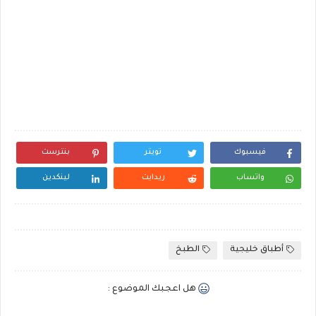
فيسبوك
تويتر
بنترست
واتساب
ريدايت
لينكدين
أطباق خليجية
الطبخ
هل اعجبك الموضوع :