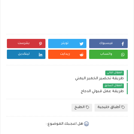
فيسبوك
تويتر
بنترست
واتساب
ريدايت
لينكدين
المقال التالي
طريقة تحضير الخمير اليمني
المقال السابق
طريقة عمل قبولي الدجاج
أطباق خليجية
الطبخ
هل اعجبك الموضوع :