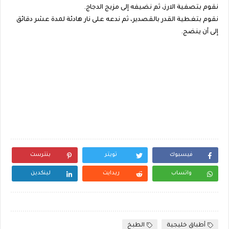
نقوم بتصفية الارز، ثم نضيفه إلى مزيج الدجاج.
نقوم بتغطية القدر بالقصدير، ثم ندعه على نار هادئة لمدة عشر دقائق
إلى أن ينضج.
فيسبوك
تويتر
بنترست
واتساب
ريدايت
لينكدين
أطباق خليجية
الطبخ