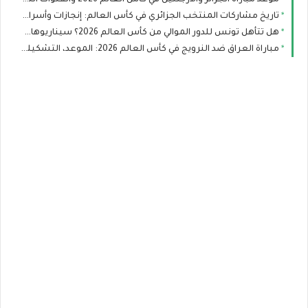
موعد مباراة الجزائر والأرجنتين في كأس العالم 2026 والقنوات الناقلة والتشكيل المتوقع
تاريخ مشاركات المنتخب الجزائري في كأس العالم: إنجازات وأسرار لا تعرفها عن محاربي الصحراء
هل تتأهل تونس للدور الموالي من كأس العالم 2026؟ سيناريوهات رينارد بعد صدمة السويد
مباراة العراق ضد النرويج في كأس العالم 2026: الموعد، التشكيلة المتوقعة والقنوات الناقلة