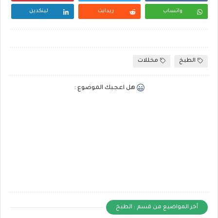
واتساب
ريدايت
لينكدين
الطبخ
مخللات
هل اعجبك الموضوع :
أخر المواضيع من قسم : الطبخ