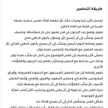
طريقة التحضير
نغسل الأرز جيدا ومرات عدّة، ثمّ ننقعه لمدّة خمس عشرة دقيقة
تقريبا في كمية من الماء الدافئ.
نقوم بوضع زيت الزيتون في قدر عميق على نار متوسّطة، ونضيف
البصل ونقلّب إلى أن يُصبح ليّن ويتلوّن باللون الذهبي فاتح.
نقوم بإضافة الثوم للبصل ونقلّب إلى أن يصبح باللون الذهبي الفاتح، ثمّ
نضيف الفلفل مع المواصلة بالتقليب لعدة ثوان.
نصفّى الأرز ونضيف إلى القدر الموضوع على النار، ثم نقلّب لعدة ثوان
وذلك حتى يختلط مع البصل ويتشرّب طعم زيت الزيتون والمكوّنات
الأخرى.
نقوم بإضافة كل من الحمص المسلوق، مع البندورة المفرومة، وأوراق
البقدونس، والنعناع، وعصير الليمون، والمرق، والملح، وأيضا الفلفل
الأسود، ثمّ نقلّب المكوّنات بخفة إلى أن تختلط مع بعضها جيّدا.
نترك القدر على نار قوية إلى أن يغلي المرق ويتشرب الأرز أغلب كميّة
المرق الموجودة.
نغطّى القدر، ونخفّض النار إلى أن تصبح هادئة جدا.
نترك القدر على النار لمدة ثلاثين دقيقة إلى أن ينضج الأرز بشكل كامل.