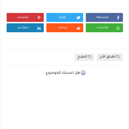
فيسبوك
تويتر
بنترست
واتساب
ريدايت
لينكدين
أطباق الأرز
الطبخ
هل اعجبك الموضوع :