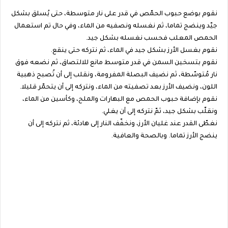
نقوم بوضع حبوب الحمّص في قدر على نار متوسطة، حتى يُسلق بشكل
جيّد وينضج تماما، ثم نغسله ونصفيه من الماء، وفي حال تم استعمال
الحمص المعلب فحسب نغسله بشكل جيد.
نقوم بغسل الأرز بشكل جيد في الماء، ثم نتركه حتى ينقع.
نقوم بتسخين السمن في قدر متوسط مانع للالتصاق، ثم نضعه فوق
نار مُتوسّطة، ثم نضيف البصلة المفرومة، ونقلب إلى أن تُصبح ذهبية
اللون، ونضيف الأرز بعد تصفيته من الماء، ونتركه إلى أن يتحمّر قليلا.
نقوم بإضافة حبوب الحمص مع البهارات والملح، وكأسين من الماء،
ونقلّب بشكل جيد، ثمّ نتركه إلى أن يغلي.
نغطّى القدر عند غليان الأرز، ونخفّف النار إلى هادئة، ثم نتركه إلى أن
ينضج الأرز تماما. وبالصحة والعافية.