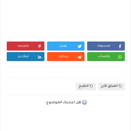
فيسبوك
تويتر
بنترست
واتساب
ريدايت
لينكدين
أطباق الأرز
الطبخ
هل اعجبك الموضوع :