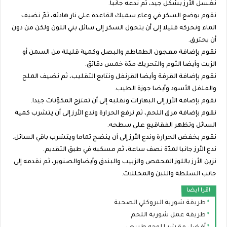
نغسل الأرز بشكل جيد، ثم ندعه جانبا.
نقوم بوضع السكر في وعاء سميك القاعدة على نار هادئة، ثمّ نضيف
الماء ونحركه قليلا إلى أن يتحول السكر إلى سائل بني اللون ولكن من دون
أن يحترق.
نقوم بإضافة معجون الطماطم والبصل وكمية قليلة من السمن أو
الزيت وأيضا الثوم والتحريك مدّة خمس دقائق.
نقوم بإضافة القرفة وأيضا القرنفل ونتابع التقليب، ثم نضيف الملح
والفلفل الأسود وأيضا جوزة الطيب.
نقوم بإضافة الأرز إلى البهارات ونقلبه إلى أن تمتزج المكوّنات جيدا.
نقوم بإضافة مرق اللحم، ثم نرفع الحرارة وندع الأرز إلى أن يتشرب كمية
السائل وتظهر الفقاقيع على سطحه.
نقوم بخفض الحرارة وندع الأرز إلى أن ينضج تماما ويتشرب باقي السائل.
ندع الأرز جانبا لمدّة نصف ساعة، ثم مسكبه في طبق التقديم.
نزين الأرز باللوز المحمص والزبيب والبندق وأيضاوالصنوبر، ثم نقدمه إلى
جانب السلطة واللبن والمخللات.
اقرا ايضا
طريقة شوربة البروكلي الصحية
طريقة عمل شوربة اللحم