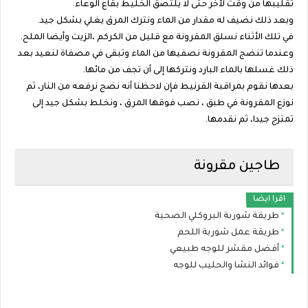
تقليبها من وقت لآخر حتى لا يلتصق الخليط بقاع الوعاء.
وبعد ذلك نضيف له مقدار من الماء ونترك المرق يغلي بشكل جيد.
في تلك الأثناء نسلق المقرونة مع قليل من الكركم ،الزيت وأيضا الملح.
وعندما تنضج المقرونة نصفيها من الماء وتبقى في مصفاة لنعيد بعد
ذلك غسلها بالماء البارد ونتركها إلى أن تجف من مائها.
بعدها نقوم بمراقبة القرنيط فإن لاحظنا أنه نضج نرفعه من النار، ثم
نوزع المقرونة في طبق ، نصب فوقها المرق ، ونخلط بشكل جيد إلى
تمتزج جيدا، ثم نقدمها.
طاجين مقرونة
اقرا ايضا
طريقة شوربة البروكلي الصحية
طريقة عمل شوربة اللحم
أفضل مقشر للوجه طبيعي
فوائد النشا والحليب للوجه