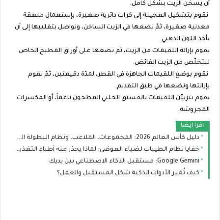
أن يسخن الزيت بشكل كامل.
نقوم بتشكيل العجينة إلى كرات دائرية صغيرة، بإستعمال ملعقة
معدنية صغيرة، ثمّ نضعها في الزيت الساخن، ونواصل بتقليبها إلى أن
تأخذ اللون الذهبي.
نقوم بإزالة اللقيمات من الزيت، ثم نضعها على أوراق المطبخ الخاص
لنتخلّص من الزيت الفائض.
نقوم بوضع اللقيمات الجاهزة في القطر، لمدّة دقيقتين، ثمّ نقوم
بإزالتها ونضعها في طبق التقديم.
نقوم بتزييّن اللقيمات بالفستق الحلبي المطحون ناعماً، أو المكسرات
المجروشة.
اقرا ايضا
دليل كأس العالم 2026: المجموعات، الملاعب، ونظام البطولة الجديد
خفايا نظام الطيبات لضياء العوضي: لماذا يحذر منه أطباء التغذية؟
Google Gemini: مستقبل الذكاء الاصطناعي بين يديك
كيف تُغير الأدوات الذكية شكل المستقبل والعمل؟