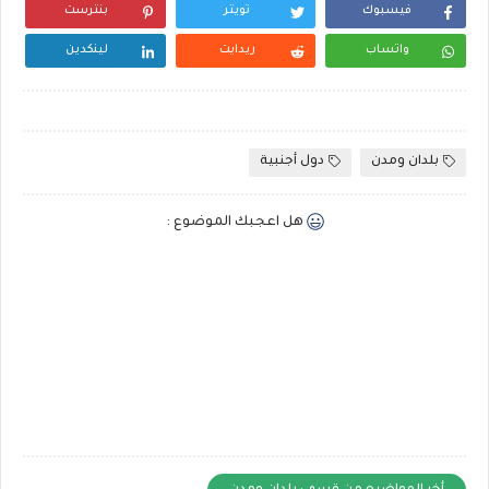
فيسبوك
تويتر
بنترست
واتساب
ريدايت
لينكدين
بلدان ومدن
دول أجنبية
هل اعجبك الموضوع :