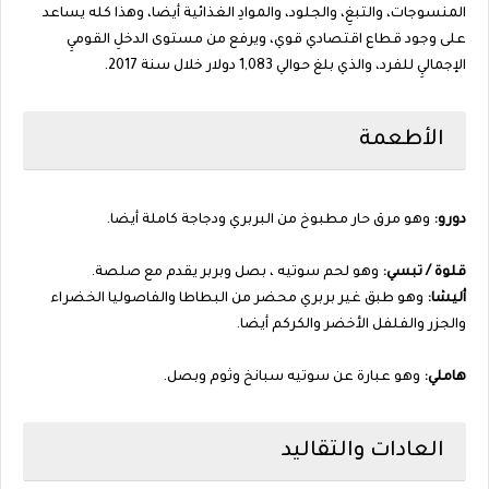
المنسوجات، والتبغِ، والجلود، والموادِ الغذائية أيضا، وهذا كله يساعد
على وجود قطاع اقتصادي قوي، ويرفع من مستوى الدخلِ القوميِ
الإجماليِ للفرد، والذي بلغ حوالي 1,083 دولار خلال سنة 2017.
الأطعمة
دورو:
وهو مرق حار مطبوخ من البربري ودجاجة كاملة أيضا.
قلوة / تبسي:
وهو لحم سوتيه ، بصل وبربر يقدم مع صلصة.
أليشا:
وهو طبق غير بربري محضر من البطاطا والفاصوليا الخضراء
والجزر والفلفل الأخضر والكركم أيضا.
هاملي:
وهو عبارة عن سوتيه سبانخ وثوم وبصل.
العادات والتقاليد