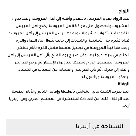
الزواج
عند الزواج يقوم العريس بالتقدم وأهله إلى أهل العروسة وبعد تناول
المشروب والحصول على موافقة من العروسة يضع أهل العريس
النقود بقرب أكواب مشروبات وبعدها يرسل العريس إلى أهل العروسة
هدايا كثيرة من الأقمشة والملايات إلى جانب شوال من الفول والذرة
وبعد هذا تبدأ العروسة في تجهيز نفسها فقبل الفرح بأيام تنقش
الحناء في يديها ورجليها، وفي صباح يوم الفرح يأتي أهل العريس إلى أهل
العروسة ليعقدون الزواج وبعدها يتناولون الإفطار ثم يرجع العريس
وأهله إلى منزله، ثم يأتي العريس وأصحابه من الشباب في المساء
ليأخذوا العروسة ويغنون له.
الوفاة
يتم تكريم الميت بذبح المواشي بأنواعها وإقامة المأتم والأيام الطويلة
بعد الوفاة ، كلها من العادات المنتشرة في المجتمع العربي وفي أريتريا
أيضا.
السياحة في أرتيريا