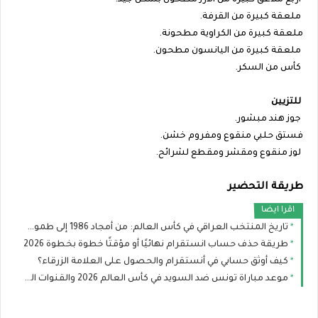
أربع ملاعق كبيرة من الأرز مطحون بشكل جيد.
ملعقة كبيرة من القرفة.
ملعقة كبيرة من الكراوية مطحونة.
ملعقة كبيرة من اليانسون مطحون.
كأس من السكر.
للتزيين
جوز هند مبشور.
فستق حلبي منقوع ومفروم خشن.
لوز منقوع ومقشر ومقطع لشرائح.
طريقة التحضير
اقرا ايضا
تاريخ المنتخب العراقي في كأس العالم: من أمجاد 1986 إلى طموح مونديال 2026
طريقة حذف حساب انستقرام نهائيًا أو مؤقتًا خطوة بخطوة 2026
كيف أوثق حسابي في أنستقرام والحصول على العلامة الزرقاء؟
موعد مباراة تونس ضد السويد في كأس العالم 2026 والقنوات الناقلة والتشكيل