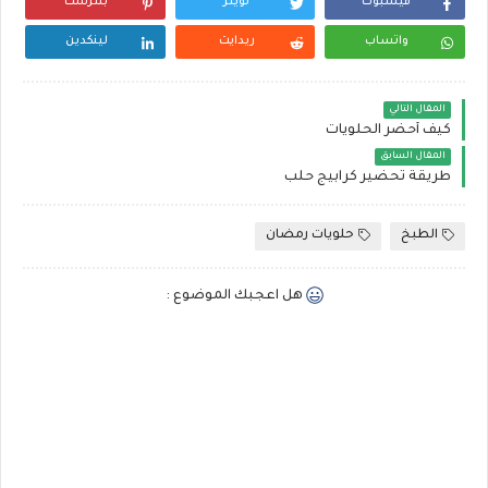
فيسبوك
تويتر
بنترست
واتساب
ريدايت
لينكدين
المقال التالي
كيف أحضر الحلويات
المقال السابق
طريقة تحضير كرابيج حلب
الطبخ
حلويات رمضان
هل اعجبك الموضوع :