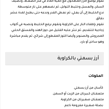
نقوم بوضع الأرز المطحون مع كمية الماء في قدر الضغط، ونضيف
السكر، والعسل وخليط التوابل، ثم نضعهم على نار متوسطة.
ندع الخليط إلى أن يغلي، ثم نغطي القدر وندعه حتى يطبخ لمدة عشر
دقائق.
نقوم بإطفاء النار على الكراوية ونقوم برفع الخليط ونصبه في أكواب
زجاجية للتقديم، ثم ننثر عليه القليل من جوز الهند والفستق الحلبي
المجروش والصنوبر وأيضا اللوز المقطع إلى شرائح، ثم يقدم مباشرة
وهو ساخن أو بارد.
أرز بسمتي بالكراوية
المكونات
كأسان من أرز بسمتي.
ملعقتان كبيرتان من الزيت أو السمن.
ملعقتان صغيرتان من الكراوية.
بصلة صغيرة مفرومة ناعم.