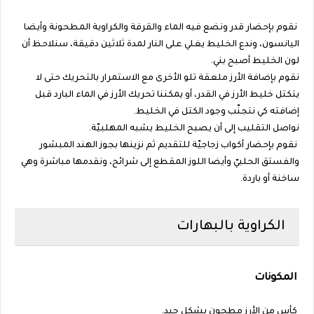
نقوم بإحضار قدر ونضع فيه الماء والقرفة والكراوية المطحونة وأيضا
اليانسون، وندع الخليط يغلي على النار لمدة ثلاثين دقيقة، سنلاحظ أن
لون الخليط أصبح بني.
نقوم بإضافة الأرز ملعقة تلو الأخرى مع الاستمرار بالتحريك حتى لا
يتكتل خليط الأرز في القدر، أو يمكننا تحريك الأرز في الماء البارد قبل
إضافته كي نتجنّب وجود الكتل في الخليط.
نواصل التقليب إلى أن يصبح الخليط يشبه المهلبيّة.
نقوم بإحضار أكواب زجاجيّة للتقديم ثم نزينها بجوز الهند المبشور
والفستق الحلبيّ وأيضا اللوز المقطع إلى شرائح، ونقدمها مباشرة وهي
ساخنة أو باردة.
الكراوية بالبهارات
المكونات
كأس من الأرز مطحون بشكل جيد.