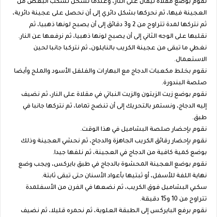
نقوم بوضع مقلاة تيفال على النار، وعندما تسخن نسكب البعض من
العجينة فيها، ثم نحركها بشكل دائري إلى أن نحصل على عجينة دائرية،
ثم نتركها لمدة تتراوح من 2 و3 دقائق إلى أن يصبح لونها ذهبيا، ثم
نقلبها على الوجه الثاني إلى أن يصبح لونها ذهبيا، ثم نرفعها عن النار.
نغطي ما تبقى من عجينة الكريب بالنايلون، ثم نتركبا جانبا لحين
الاستعمال.
نقوم بخلط مكعبات الدجاج مع البهارات والفلفل الأسود والملح وأيضا
صلصة البندورة.
نقوم بوضع زيت الزيتون والزيت النباتي في مقلاة على النار، ثم نضيف
إليه الدجاج، ونستمر بالتحريك إلى أن تنضج تماما، ثم نتركها جانبا في
طبق.
نقوم بإحضار صلصة البشاميل في هذا الوقت.
نقوم بإحضار رقائق الكريب الجاهزة والدجاج، ثم نحشي العجينة وذلك
بوضع كمية كافية من الدجاج في العجينة، ثم نلفها جيدا.
نقوم بوضع العجينة المحشوة بالدجاج في طبق بايركس، ويجب وضع
نهاية اللفة للأسفل، أو ثبتيها بأعواد الأسنان حتى تبقى ثابتة.
سكبي البشاميل فوق الكريب، ثم نضعها في الفرن من الأسفلمدة
تتراوح من 10 و15 دقيقة.
نقوم برفع البايركس إلى الطبقة العلوية، ثم نحمره قليلا، ثم نضيف