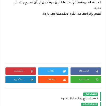
الجبنة المبروشة، ثم ندخلها الفرن مرة أخرى إلى أن تسيح وتتحمر
قليلا.
نقوم بإخراجها من الفرن ونقدمها وهي باردة.
فيسبوك
تويتر
بنترست
واتساب
ريدايت
لينكدين
المقال التالي
كيف تصنع صلصة البندورة
المقال السابق