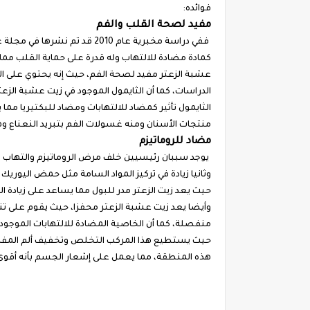
فوائده:
مفيد لصحة القلب والفم
ففي دراسة مخبرية عام 2010 قد ت
كمادة مضادة للالتهاب وله قدرة على حماية القلب مم
عشبة الزعتر مفيد لصحة الفم، حيث إنه يحتوي على الثا
الدراسات، كما أن الثايمول الموجود في زيت عشبة الزع
الثايمول تأثير كمضاد للالتهابات ومضاد للبكتيريا مم
منتجات الأسنان ومنه غسولات الفم بتبريد النعناع وهي
مضاد للروماتيزم
يوجد سببان رئيسيين خلف مرض الروماتيزم والتهاب ال
وثانيا زيادة في تركيز المواد السامة مثل حمض اليوري
حيث يعد زيت الزعتر مدر للبول مما يساعد على زيادة 
وأيضا يعد زيت عشبة الزعتر محفزا، حيث يقوم على تن
حيث يستطيع هذا المركب التخلص وتخفيف ألم المفاص
هذه المنطقة، مما يعمل على إشعار الجسم بأنه أقوى