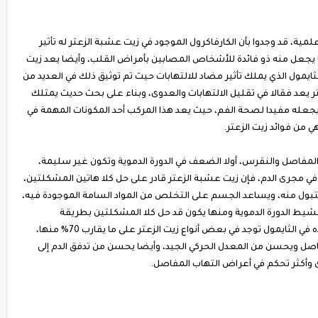
م نشرها في مجلة علمية، قد وجدوا بأن الكارفاكرول الموجود في زيت عشبة الزعتر له تأثير
ا يجعل منه ذو فائدة للأشخاص المصابين بأمراض القلب، وأيضا يعد زيت
يمول الذي يملك تأثير مضاد للالتهابات حيث تم توثيق ذلك في العديد من
تر يعد فقالا في تقليل الالتهابات والعدوى، وبناء على بحث حديث يمتلك
ا يجعله مفيدا لصحة الفم، حيث يعد هذا المركب أحد المكونات المهمة في
 من فوائد زيت الزعتر.
مفاصل والنقرس، أولا الضعف في الدورة الدموية وتكون غير سليمة،
ك في مجرى الدم، فإن زيت عشبة الزعتر قادر على حل كلا هاتين المشكلتين،
التبول منه، ويساعد الجسم على التخلص من المواد السامة الموجودة فيه،
شيط الدورة الدموية ومنها يكون قد حل كلا المشكلتين بطريقة
منفصلة، كما أن الخاصية المضادة للالتهابات الموجوده في الثايمول توجد في بعض أنواع زيت الزعتر على ما يقارب 70% منها،
ل ويحسن من المعدل الحركي الجيد، وأيضا يحسن من تدفق الدم إلى
 وأكثر تحكم في أعراض التهاب المفاصل.