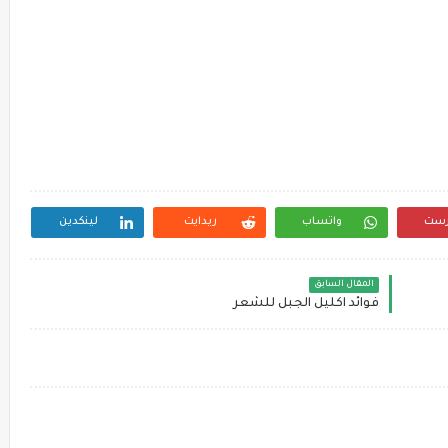
رست
واتساب
ريدايت
لينكدين
المقال السابق
فوائد اكليل الجبل للشعر