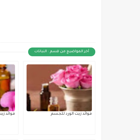
أخر المواضيع من قسم : النباتات
فوائد زيت الورد للجسم
فوائد زيت