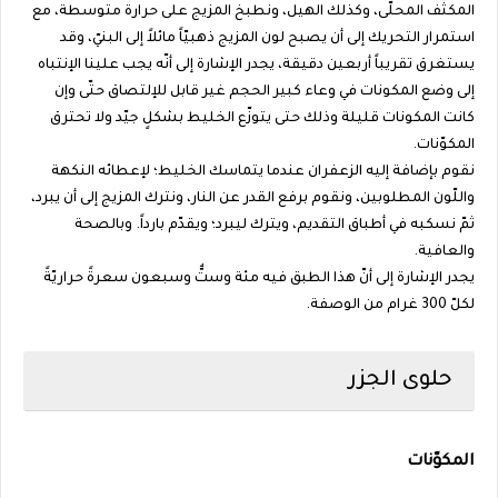
المكثّف المحلّى، وكذلك الهيل، ونطبخ المزيج على حرارة متوسطة، مع
استمرار التحريك إلى أن يصبح لون المزيج ذهبيّاً مائلاً إلى البنيّ، وقد
يستغرق تقريباً أربعين دقيقة، يجدر الإشارة إلى أنّه يجب علينا الإنتباه
إلى وضع المكونات في وعاء كبير الحجم غير قابل للإلتصاق حتّى وإن
كانت المكونات قليلة وذلك حتى يتوزّع الخليط بشكلٍ جيّد ولا تحترق
المكوّنات.
نقوم بإضافة إليه الزعفران عندما يتماسك الخليط؛ لإعطائه النكهة
واللّون المطلوبين، ونقوم برفع القدر عن النار، ونترك المزيج إلى أن يبرد،
ثمّ نسكبه في أطباق التقديم، ويترك ليبرد؛ ويقدّم بارداً. وبالصحة
والعافية.
يجدر الإشارة إلى أنّ هذا الطبق فيه مئة وستٌّ وسبعون سعرةً حراريّةً
لكلّ 300 غرام من الوصفة.
حلوى الجزر
المكوّنات