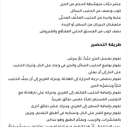
عشر حبّات متوسّطة الحجم من الجزر.
كوب ونصف من الحليب السائل.
علبة واحدة من الحليب المكثّف المحلّى.
ملعقتان كبيرتان من السمن أو الزبدة.
نصف كوب من الفستق الحلبي المقطّع والمبروش.
طريقة التحضير
نقوم بغسل الجزر جيّداً، ثمّ يبرش.
نقوم بوضع الحليب السائل والجزر في وعاء على النار، وتترك الحليب
على النار إلى أن يغلي.
نقوم بخفض درجة الحرارة إلى الهادئة، ويترك المزيج إلى أن يجفّ الحليب
كليّاً ويتشرّبه الجزر.
نقوم بإضافة الحليب المكثف إلى المزيج، ونتركه على نارهادئة مع
التقليب المستمر لمدّة خمس دقائق تقريباً.
نقوم بإضافة السمن إلى المزيج، ويترك عشر دقائق أخرى.
نقوم برفع القدر على النار، ونسكبه في أطباق التقديم، ويزين
بالمكسّرات، والزبيب، ويقدّم الطبق وهو ساخن.