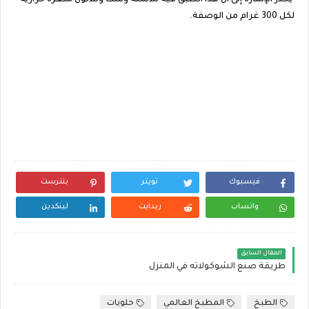
يجدر الإشارة إلى أنّ هذا الطبق فيه ثلاثمئة وست وثلاثون سعرةً حراريّةً
لكل 300 غرام من الوصفة.
فيسبوك
تويتر
بنترست
واتساب
ريدايت
لينكدين
المقال السابق
طريقة صنع الشوكولاته في المنزل
الطبخ
المطبخ العالمي
حلويات