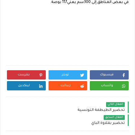
في بعض المناطق إلى 300سم يعني117 بوصة.
فيسبوك
تويتر
بنترست
واتساب
ريدايت
لينكدين
المقال التالي
تحضير الطيطمة التونسية
المقال السابق
تحضير بقلاوة الباي