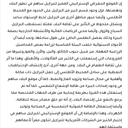
إن الموقع الجغرافي الإستراتيجي المميز للبرازيل ساهم في تطور البلاد
ونهضتها، فإن وجود قسم كبير من البرازيل على الحدود مع المحيط
الأطلسي، وأيضا عبور مناطق أخرى من البرازيل لخط الإستواء ساعد
وبشكل ملحوظ في التأثير على ثقافة البلد، فمثلا تستقطب البرازيل
السياح والزوار، وأيضا محبي الرياضات المائية والأنشطة الخارجية بصفة
كبيرة وذلك بفضل الطقس الدافئ على طول ساحلها، ونجد أيضا أن
الأجواء الاستوائية خلقت البيئة المناسبة لزراعة بعض المحاصيل
الزراعية المهمة، من قبيل حبوب الكاكاو، والبن، والأرز، والموز وغيرها من
المزروعات التي إستعملت في الكثير من المأكولات، والأطباق، وهذا ما أثر
على ثقافة الطعام في البلاد. ومن جهة أخرى، أدى إكتشاف الإحتياطيات
النفطية على ساحل المحيط الأطلسي إلى جعل البرازيل ذات مكانة
وأهمية في مجال صناعة وتزويد الغاز والنفط، كما أن موقع البلاد ساهم
في وجود إمدادات كبيرة من طاقة الإشعاع الشمسي، كما أنه تم
إستغلال هذه الميزة بطريقة إيجابية من طرف الجهات المختصة مما
يرجع بالنفع على إقتصاد البلاد، إذ أنه تم خلق مصادر بديلة للطاقة،
وأيضا إستعمال الطاقة الضوئية الشمسية في الصناعة وتوليد
الكهرباء، وهذا بالإضافة إلى أن الموقع الإستراتيجي للبرازيل ساهم في
إختيار الكثير من الشركات الأمريكية للبرازيل لتكون مقراً لأعمالهم
وإستثماراتهم.