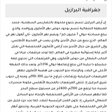
جغرافية البرازيل
إن أرض البرازيل تتسم بتنوع ملحوظ بالتضاريس السطحية، فنجد
المنطقة الشمالية تتسم بوجود حوض نهر الأمازون وروافده، والذي
يبلغ مساحته حوالي 7 مليون كم²، ويضم نهر الأمازون -ثاني أطول نهر في
العالم- الذي ينبع من جبال الأنديز، والذي يصب في المحيط الأطلسي،
وإلى الشرق من جبال الأنديز نجد أراضي الأمازون المنخفضة التي تمثل
أكبر غابة إستوائية مطيرة في العالم، كما توجد مرتفعات غيانا في
الجانب الشمالي من حوض الأمازون، وهي المرتفعات التي تحتوي قمة
جبلبيكو دا نبلينا التي يبلغ إرتفاعها حوالي 3,014م، وتعد بذلك النقطة
الأعلى في البلاد، وبالإتجاه نحو الجنوب من هضبة الأمازون تظهر
المرتفعات البرازيلية بإرتفاعات تتراوح ما بين 300-910م، ومنه إلى جنوب
شرق البرازيل إذ تلتقي المرتفعات بالمحيط الأطلسي مكونة منحدرات
شديدة جدا ترتفع من 2100م-2400م عن مستوى سطح البحر.
كما تظهر مساحات من الأراضي المنخفضة بالإتجاه نحو الساحل
الشمالي الشرقي، إذ تكون المدن الرئيسية للبلاد، كما نجد جزء قليل من
الأراضي المنخفضة على طول الحدود الجنوبية الغربية، وتتدفق أنهار