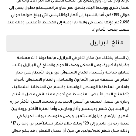
بارانا، وباراغواي، وأوروغواي في الجانب الجنوبي من البرازيل، وأما في
شمال شرق ووسط البلاد يتدفق نهر ساو فرانسيسكو بطول يصل إلى
حوالي 3199كم، أما بالنسبة إلى أنهار توكانتينس التي يبلغ طولها حوالي
2،698كم فإنها تصب في ولاية بارا ومنه إلى المحيط الأطلسي وذلك عند
مصب جنوب الأمازون.
مناخ البرازيل
إن المناخ يختلف من مكان لآخر في البرازيل، فإنها دولة ذات مساحة
جغرافية كبيرة، ومن الممكن وصف الأجواء والمناخ في البرازيل بثلاث
مناطق مناخية رئيسية، المناخ الاستوائي مع نزول الأمطار على مدار
العام في منطقة حوض الأمازون والساحل، والمناخ الاستوائي بأجواء
جافة في المنطقة الوسطى الواسعة وقسم من المنطقة الشمالية،
وأما مناخ البحر الأبيض المتوسط مع أجواء معتدلة في فصل الشتاء
وحارة في فصل الصيف في أقصى الجنوب، وتتجسد الفترة الأكثر حرارة
في البلاد بين شهر وديسمبر وآذار ومارس، وأما الفترة الأكثر برودة بين
شهري آيار/ماي وآيلول/سبتمبر، ويصل متوسط درجات الحرارة في
مدينة ريو دي جانيرو إلى 29° وذلك خلال شهر شباط/فبراير، وحوالي 17°
وذلك خلال شهر تموز/يوليو، في حين أن معدل الهطول قد يبلغ حوالي