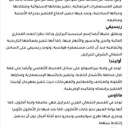
وهي مدينة تم إنشائها على شواطئ خليج ايلها غراندي عندما كانت من
ضمن المستعمرات البرتغالية، تتميز بغاباتها الاستوائية وشلالاتها
وجبالها الساحلية، ونجد فيها حصن الدفاع المتميز بجدرانه الأصلية
ومدافعه.
ريسيفي
ويطلق عليها أيضا إسم فينيسيا البرازيل وذلك نظرا لتعدد المجاري
المائية والجزر والجسور والأنهار فيها، كما أنها تتميز بمعالمها التاريخية
والثقافية منذ أن كانت مستعمرة هولندية، وتوجد ريسيفي على الساحل
الشمالي الشرقي للبرازيل.
أوليندا
توجد في ولاية بيرنامبوكو على ساحل المحيط الأطلسي وأيضا على قمة
تلال محاطة بالأشجار الخلابة، وتتميز بكنائسها الإستعمارية ومنازلها
المُلونة والمتاحف والمطاعم والمهرجانات حيث تتميز بمهرجان أوليندا
المتميز برقصاته وتقاليده الإفريقية.
ماناوس
توجد في القسم الشمالي الغربي للبرازيل فهي عاصمة ولاية أمازون، كما
أنها بوابة العبور نحو غابات الأمازون، كما نجد فيها دار الأمازون للأوبرا
ويجري فيها نهري سوليمس ونيجرو نحو ثلاثة أميال دون أن يحصل
إختلاط بينهما.