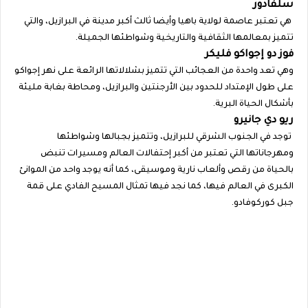
سلفادور
هي تعتبر عاصمة لولاية باهيا وأيضا ثالث أكبر مدينة في البرازيل، والتي
تتميز بمعالمها الثقافية والتاريخية وشواطئها الجميلة.
فوز دو إجواكو فليكر
وهي تعد واحدة من العجائب التي تتميز بشلالاتها الرائعة على نهر إجواكو
على طول الإمتداد للحدود بين الأرجنتين والبرازيل، ومحاطة بغابة مليئة
بأشكال الحياة البرية.
ريو دي جانيرو
توجد في الجنوب الشرقي للبرازيل، وتتميز بجبالها وشواطئها
ومهرجاناتها التي تعتبر من أكبر إحتفالات العالم ومسيرات تنبض
بالحياة من رقص وألعاب نارية وموسيقى، كما أنه يوجد واحد من الموانئ
الكبرى في العالم فيها، كما نجد فيها تمثال المسيح الفادي على قمة
جبل كوركوفادو.