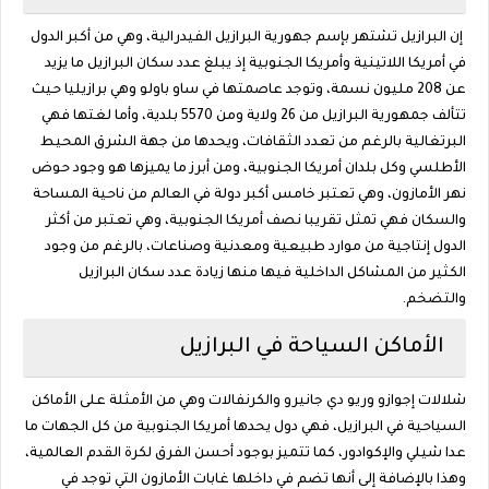
إن البرازيل تشتهر بإسم جهورية البرازيل الفيدرالية، وهي من أكبر الدول
في أمريكا اللاتينية وأمريكا الجنوبية إذ يبلغ عدد سكان البرازيل ما يزيد
عن 208 مليون نسمة، وتوجد عاصمتها في ساو باولو وهي برازيليا حيث
تتألف جمهورية البرازيل من 26 ولاية ومن 5570 بلدية، وأما لغتها فهي
البرتغالية بالرغم من تعدد الثقافات، ويحدها من جهة الشرق المحيط
الأطلسي وكل بلدان أمريكا الجنوبية، ومن أبرز ما يميزها هو وجود حوض
نهر الأمازون، وهي تعتبر خامس أكبر دولة في العالم من ناحية المساحة
والسكان فهي تمثل تقريبا نصف أمريكا الجنوبية، وهي تعتبر من أكثر
الدول إنتاجية من موارد طبيعية ومعدنية وصناعات، بالرغم من وجود
الكثير من المشاكل الداخلية فيها منها زيادة عدد سكان البرازيل
والتضخم.
الأماكن السياحة في البرازيل
شلالات إجوازو وريو دي جانيرو والكرنفالات وهي من الأمثلة على الأماكن
السياحية في البرازيل، فهي دول يحدها أمريكا الجنوبية من كل الجهات ما
عدا شيلي والإكوادور، كما تتميز بوجود أحسن الفرق لكرة القدم العالمية،
وهذا بالإضافة إلى أنها تضم في داخلها غابات الأمازون التي توجد في