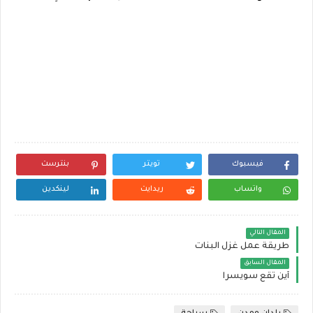
فيسبوك
تويتر
بنترست
واتساب
ريدايت
لينكدين
المقال التالي
طريقة عمل غزل البنات
المقال السابق
أين تقع سويسرا