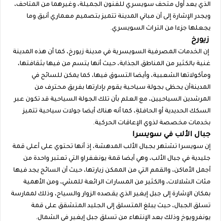
الذي يعد أول متحف سويسري للفنون الجميلة، وغيرهما من المتاحف،
ويجدر الإشارة إلى أن مباني المدينة تتميز بتصميم معماري أنيق وما
يجعلها جزءا من التراث السويسري.
زيورخ
إن الخدمات المصرفية السويسرية في مدينة زيورخ، كما أن هذه المدينة
غنية بالكثير من المناطق.الجذابة، حيث أنها يتسم من فيها بثقافتها،
ومأكولاتها الشعبية، وأيضا التسوق فيها، كما يمكن للسائح في
المدينةأن يحظى بجولة سياحية يقوم بإدارتها بفريق محترف من
المرشدين السياحيين، مع العلم بأن تلك الجولة السياحية قد تكون عبر
السكك الحديدية أو الحافلةِ، كما أنه هناك أيضا جولات سياحية تتميز
بخدمات مخصصة لذوي الإعاقات الحركية.
جبال الألب في سويسرا
إن سويسرا تشتهر بجبال الألب المدهشة، إذ أنها تحتوي على أعلى قمة
جليدية في جبال الألب، وهي أيضا قمة يونغفراو التي تعتبر واحدة من
أجمل الأماكن، والقمم التي من الممكن زيارتها، حيث أن السائح يجد فيها
مئات الشلالات، والكثير من المسارات الرائعة للمشي، ومن الأهمية
بمكان الإشارة إلى جبل إيغير الذي يقصده الزوار والسياح، وذلك لممارسة
تسلق الجبال، حيث يبلغ المتسلق إلى الجليد المتشقق على قمة
يونفرويوخ وذلك بعد الإنتهاء من تسلق جبل إيغير في الشمالِ.