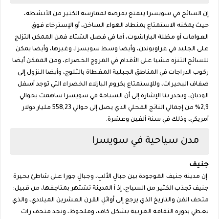
إن السائح في سويسرا يتمتع بفرصة لممارسة الكثير من الأنشطة،
حيث يمكنه الاستمتاع بمنطاد الهواء الساخن، أو الإسترخاء فوق
العوامات أو مظلة الباراشوت، أما في فصل الشتاء فمن الممكن التزلج
على الجليد في غراوبوندن، وأيضا وسط سويسرا، وغيرها، وأيضا يمكن
للسائح التنزه مشيا على الأقدام في المروج الخضراء، ومن الممكن أيضا
ركوب الدراجات في المناطق الجبلية المغطاة بالثلوج، وأيضا النزول إلى
ضفاف البحيرات، وللإستمتاع بكروم البازلاء الخضراء التي توجد أسفل
الوديانِ، ويجدر بنا الإشارة إلى أن السياحة في سويسرا ساهمت بحوالي
2,9% من إجمالي الناتج المحلي الذي يصل إلى حوالي 558,23 مليار دولار
أمريكي، وذلك في سنة ألفين وعشرة.
مدن سياحية في سويسرا
جنيف
إن مدينة جنيف الموجودة بين جبالِ الألبِ، وجبالِ جورا على شاطئ بحيرة
جنيف تجذب الكثير من السياح، إذ أ المدينة تشتهر بمتاحِفها، من قبيل:
متحف الفن والتاريخ الذي يرجع إلى أوائلِ القرن العشرين الميلادي، والذي
يغطي بدوره الثقافة الغربية بشكل كاف، وملحوظ، ونجد متحف راث