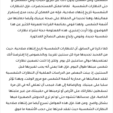
الشمس، ومن الممكن يكون ذلك عن طريق الثياب، واقي الشمس أو
حتى النظارات الشمسية. تماما فمثل المستحضرات، فإن للنظارات
الشمسية تاريخ إنتهاء صلاحية، فإنه من الممكن أن يحدد مدى إستمرار
فعاليتها، وهنا تحديدا في الحفاظ على صحة عينيك وأيضا حمايتها من
أشعة الشمس. ولهذا قومي بمتابعة القراءة لمعرفة الكثير عن هذا
الموضوع، وإذا أردت إعتبري، هذه المعلومة حجة لشراء نظارات
شمسية جديدة، وقومي بإتباع بعض النصائح المذكورة.
كما ذكرنا في السابق، أن للنظارات الشمسية تاريخ إنتهاء صلاحية، حيث
من المحبذ تجديدها مرة كل سنتين تقريبا، وبالخصوص إذا إفترضنا أنك
تعتمدينها حوالي ساعتين كل يوم. ولكن إذا كنت تضعين نظارات
شمس عينها طوال اليوم، فإن هذا يعني أنه يجب تغيريها قبل
السنتين، إذ بينت البعض من الدراسات العلمية أن النظارات الشمسية
تفقد فعاليتها في محاربة أشعة الشمس مع مرور الوقت، وبهذا تؤثر
سلبا على عينيك. وبالإضافة إلى هذا، فيجب أن تعلمي أنه في كل مرة
تسقطين نظاراتك على الأرض أو ترمينها في حقيبتك من غير علبتها
الخاصة، فإن عدساتها تتشوه حتى لو لم تري الخدوش الصغيرة فيها
بشكل واضح. ومن هنا، فإن هذه العوامل تسرع أيضا من إنتهاء صلاحية
النظارات الشمسية حيث تفقد قدرتها على حجب الأشعة ما فوق