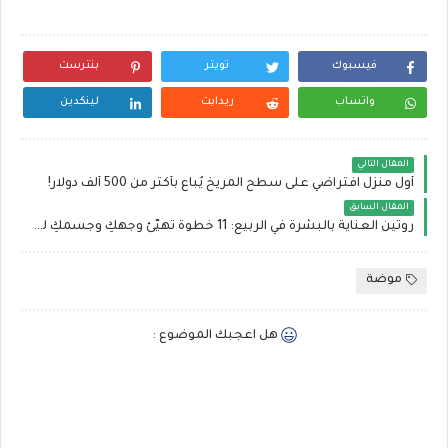
فيسبوك
تويتر
بنترست
واتساب
ريدايت
لينكدين
المقال التالي
أول منزل افتراضي على سطح المريخ يُباع بأكثر من 500 ألف دولار!
المقال السابق
روتين العناية بالبشرة في الربيع: 11 خطوة تهيّئ وجهكِ وجسمكِ لهذا الفصل
موضة
هل اعجبك الموضوع :