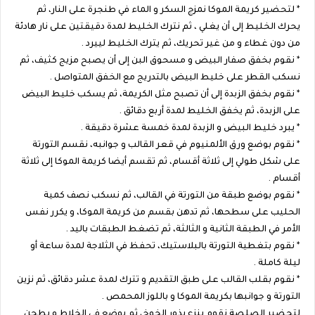
* لتحضير كريمة الموكا نمزج السكر و الماء في طنجرة على النار، ثم
يحرك الخليط إلى أن يغلي ، ثم نترك الخليط لمدة دقيقتين على نار هادئة
من دون غطاء و من غير تحريك، ثم يترك الخليط لييرد .
* نقوم بخفق صفار البيض و مسحوق البن إلى أن يصبح مزيج كثيف، ثم
نسكب القطر على خليط البيض بالتدريج مع الخفق المتواصل .
* نقوم بخفق الزبدة إلى أن تصبح مثل الكريمة، ثم يسكب خليط البيض
على الزبدة، ثم يخفق الخليط لمدة أربع دقائق .
* يبرد خليط البيض و الزبدة لمدة خمسة عشرة دقيقة .
* نقوم بوضع ورق الألمنيوم في قعر القالب و جوانبه، نقسم التورتة
على شكل طولي إلى ثلاثة أقسام، ثم تقسم أيضا كريمة الموكا إلى ثلاثة
أقسام .
* نقوم بوضع طبقة من التورتة في القالب، ثم نسكب نصف كمية
الحليب على سطحها، ثم تدهن بقسم من كريمة الموكا، و يكرر نفس
الأمر في الطبقة الثانية و الثالثة، ثم تضغط الطبقات باليد .
* نقوم بتغطية التورتة بالبلاستيك، تحفظ في الثلاجة لمدة ساعة أو
ليلة كاملة .
* نقوم بقلب القالب على طبق التقديم و تترك لمدة عشر دقائق، ثم نزين
التورتة و جوانبها بكريمة الموكا و باللوز المحمص .
لتحضير الصلصة نقوم بنزع بذور الخوخ، ثم يوضع في الخلاط و يطحن