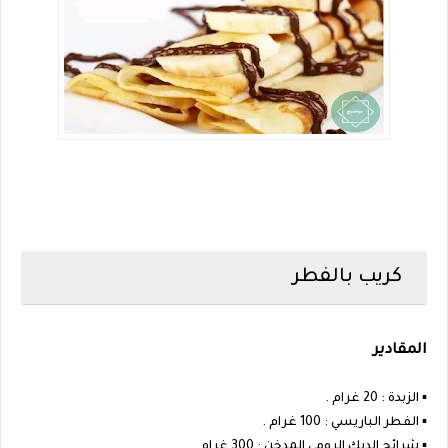
كريب بالفطر
المقادير
▪︎ الزبدة : 20 غرام .
▪︎ الفطر الباريسي : 100 غرام .
▪︎ شرائح الديك الرومي المدخن : 300 غرام .