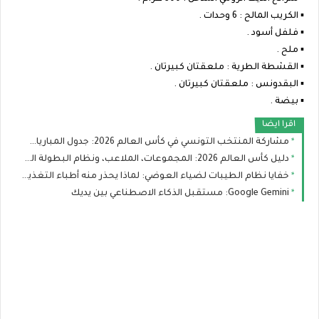
▪︎ الكريب المالح : 6 وحدات .
▪︎ فلفل أسود .
▪︎ ملح .
▪︎ القشطة الطرية : ملعقتان كبيرتان .
▪︎ البقدونس : ملعقتان كبيرتان .
▪︎ بيضة .
اقرا ايضا
مشاركة المنتخب التونسي في كأس العالم 2026: جدول المباريات، التشكيلة، وحظوظ النسور
دليل كأس العالم 2026: المجموعات، الملاعب، ونظام البطولة الجديد
خفايا نظام الطيبات لضياء العوضي: لماذا يحذر منه أطباء التغذية؟
Google Gemini: مستقبل الذكاء الاصطناعي بين يديك