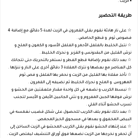
▪︎ الزيت .
طريقة التحضير
☆ على نار هادئة نقوم بقلي القمرون في الزيت لمدة 5 دقائق مع إضافة 4
فصوص ثوم و قطع الحامض .
☆ نتبل الخليط بالفلفل الأحمر و الفلفل الأسود و الكمون و الملح و
نرش القليل من البقدونس و القزبر و نحرك الخليط .
☆ بعد ذلك نقوم بإضافة قطع الفطر و نستمر بالتحريك حتى تتجانك
كل العناصر مع بعضها و نترك المقلاة 3 دقائق أخرى على النار و ننزلها .
☆ نأخذ مقلاة بها القليل من الزيت و نحمر بها الفلفل و فص ثوم
المهروس و الملح و نحرك الخليط ثم نضيفه إلى القمرون .
☆ نبسط الكريب و نضعه في كل واحدة مقدار ملعقتين من الحشو و
نرش فوقها الجبن المفروم و و نثني الجانبين الأيمن و الأيسر لتجنب
تسرب الحشو أثناء القلي .
☆ بعد ذلك نقوم بلف الكريب للحصول على شكل قضيب نغمسه في
البيض المخفوق و بعدها في مسحوق الخبز المحمص .
☆ عند إنتهاء الحشو نقوم بقلي الكريب المحشو في الزيت الساخن إلى
أن تحمر و نخرجها من الزيت نضعها فوق أوراق التنشيف ليمتص الزيت .