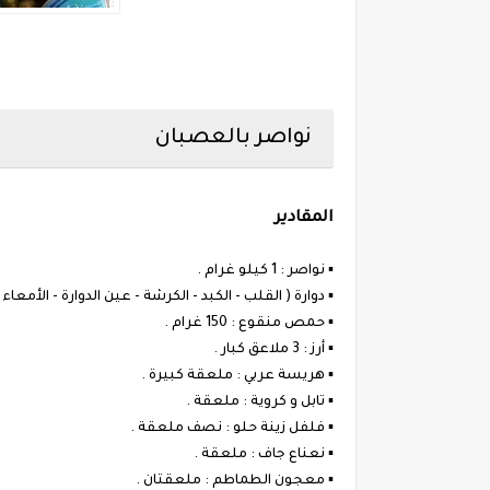
نواصر بالعصبان
المقادير
▪︎ نواصر : 1 كيلو غرام .
▪︎ دوارة ( القلب - الكبد - الكرشة - عين الدوارة - الأمعاء - 
▪︎ حمص منقوع : 150 غرام .
▪︎ أرز : 3 ملاعق كبار .
▪︎ هريسة عربي : ملعقة كبيرة .
▪︎ تابل و كروية : ملعقة .
▪︎ فلفل زينة حلو : نصف ملعقة .
▪︎ نعناع جاف : ملعقة .
▪︎ معجون الطماطم : ملعقتان .