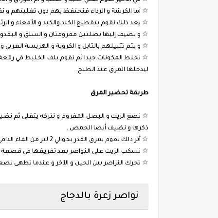
☆ في الأخير نقوم بغلي الكبد و القلب و أم الأوراق و الأمعاء و 
☆ أما الكرشة و الرداء فنحتفظ بهم دون تغليتهم و 
☆ بعد ذلك نقوم بتقطيع الكبد والكبد و الأمعاء و الرئ
☆ و نضيف إليها بصلتين مفرومتان و السلق و البقد
☆ و يتم تتبيلهم بالتابل و الكروية و الهريسة العربي و 
☆ نخلط المكونات جيدا ثم نقوم بلف الخليط في رقعة 
ليدخلها المرق عند الطبخ.
طريقة تحضير المرق
☆ نضع الزيت و البصل المفروم و نتركه يتقلى ثم نضيف
ذكرها و نضيف أيضا الحمص .
☆ أثر ذلك نقوم بمرق القدر بحوالي 2 لتر من الماء الدافئ و نضيف العصبان و نتركه على النار لمدة 40 دقيقة .
☆ نسكب الزيت على النواصر بعد تفريغها في قصعة و 
☆ تحرك النزاصر بين الحين و الآخر و عندما تطهى نضع
نواصر زعرة بالدجاج