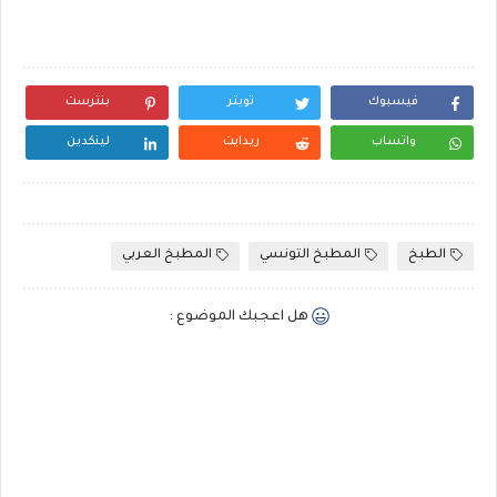
فيسبوك
تويتر
بنترست
واتساب
ريدايت
لينكدين
الطبخ
المطبخ التونسي
المطبخ العربي
هل اعجبك الموضوع :