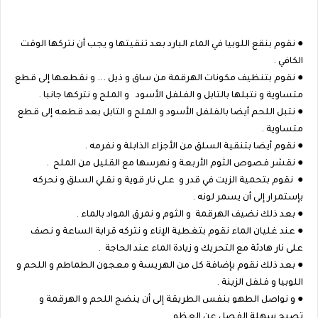
● نقوم بنقع اللوبيا في الماء البارد بعد تنقيتها و يجب أن نتركها الوقت
الكافي .
● نقوم بتنظيف مكونات الهرقمة من ساق و ذيل ... و نقطعها إلى قطع
متساوية و نتبلها بالتابل و الفلفل الأسود و الملح و نتركها جانبا .
● نتبل اللحم أيضا بالفلفل الأسود و الملح و التابل بعد قطعه إلى قطع
متساوية .
● نقوم أيضا بتنقية السلق من الأجزاء الذابلة و نفرمه .
● نقشر فصوص الثوم الأربعة و نهرسها مع القليل من الملح .
● نقوم بتحمية الزيت في قدر و على نار قوية و نقلي السلق و نحركه
بإستمرار إلى أن يسمر لونه .
● بعد ذلك نضيف الهرقمة و الثوم و نمرق المواد بالماء .
● عند غليان الماء نقوم بتغطية الإناء و نتركه قرابة الساعة و نصف
على نار هادئة مع التحريك و زيادة الماء عند الحاجة .
● بعد ذلك نقوم بإضافة كل من الهريسة و معجون الطماطم و اللحم و
اللوبيا و فلفل الزينة .
● و نواصل الطهو بنفس الطريقة إلى أن ينضج اللحم و الهرقمة و
تصبح سهلة الفصل عن العظم .