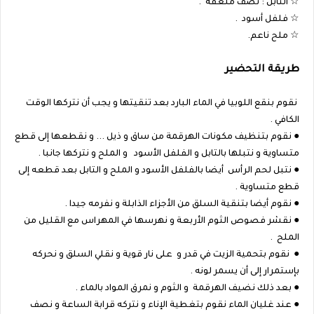
☆ التابل : نصف ملعقة .
☆ فلفل أسود .
☆ ملح ناعم.
طريقة التحضير
نقوم بنقع اللوبيا في الماء البارد بعد تنقيتها و يجب أن نتركها الوقت
الكافي .
● نقوم بتنظيف مكونات الهرقمة من ساق و ذيل ... و نقطعها إلى قطع
متساوية و نتبلها بالتابل و الفلفل الأسود و الملح و نتركها جانبا .
● نتبل لحم الرأس أيضا بالفلفل الأسود و الملح و التابل بعد قطعه إلى
قطع متساوية .
● نقوم أيضا بتنقية السلق من الأجزاء الذابلة و نفرمه جيدا .
● نقشر فصوص الثوم الأربعة و نهرسها في المهراس مع القليل من
الملح .
● نقوم بتحمية الزيت في قدر و على نار قوية و نقلي السلق و نحركه
بإستمرار إلى أن يسمر لونه .
● بعد ذلك نضيف الهرقمة و الثوم و نمرق المواد بالماء .
● عند غليان الماء نقوم بتغطية الإناء و نتركه قرابة الساعة و نصف