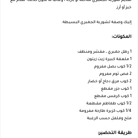
تقديم شوربة الجمبري ساخنة أو باردة ، وغالبًا ما تكون كذلك. تقدم مع
خبز أو أرز.
إليك وصفة لشوربة الجمبري البسيطة:
المكونات:
1 رطل جمبري ، مقشر ومنظف
1 ملعقة كبيرة زيت زيتون
1/2 كوب بصل مفروم
2 فص ثوم مفروم
2 كوب مرق دجاج أو خضار
1 كوب جزر مقطع
1 كوب كرفس مقطع
1/2 كوب طماطم مقطعة
1/4 كوب كزبرة طازجة مفرومة
ملح وفلفل حسب الرغبة
طريقة التحضير: