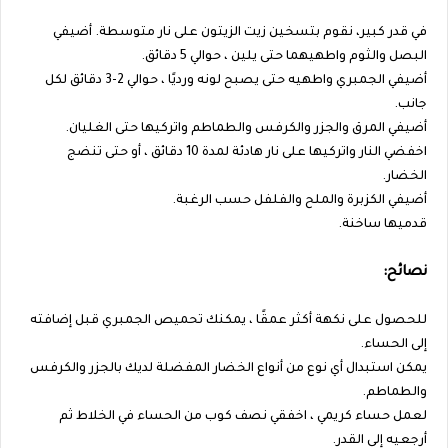
في قدر كبير، نقوم بتسخين زيت الزيتون على نار متوسطة. أضيفي
البصل والثوم واطهيهما حتى يلين ، حوالي 5 دقائق.
أضيفي الجمبري واطهيه حتى يصبح لونه ورديًا ، حوالي 2-3 دقائق لكل
جانب.
أضيفي المرق والجزر والكرفس والطماطم واتركيها حتى الغليان.
اخفضي النار واتركيها على نار هادئة لمدة 10 دقائق ، أو حتى تنضج
الخضار.
أضيفي الكزبرة والملح والفلفل حسب الرغبة.
قدميها ساخنة.
نصائح:
للحصول على نكهة أكثر عمقًا ، يمكنك تحميص الجمبري قبل إضافته
إلى الحساء.
يمكن استبدال أي نوع من أنواع الخضار المفضلة لديك بالجزر والكرفس
والطماطم.
لعمل حساء كريمي ، اخفقي نصف كوب من الحساء في الخلاط ثم
أرجعيه إلى القدر.