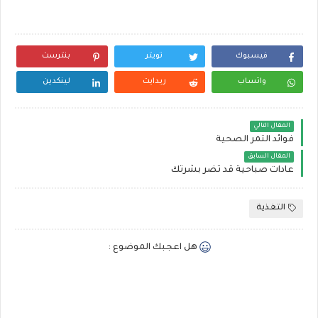
فيسبوك
تويتر
بنترست
واتساب
ريدايت
لينكدين
المقال التالي
فوائد التمر الصحية
المقال السابق
عادات صباحية قد تضر بشرتك
التغذية
هل اعجبك الموضوع :