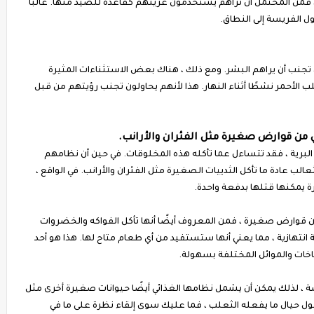
 فمن المحتمل أن تراهم يستخدمون عرينهم كقاعدة للصيد منها. غالبا
 الفريسة إلى النطاق.
ون تجنب أن يراهم البشر. ومع ذلك ، هناك بعض الاستثناءات المثيرة
ب الأحمر نشطًا أثناء النهار. هذا لأنهم يحاولون تجنب رؤيتهم من قبل
من قوارض صغيرة مثل الفئران والأرانب.
البرية ، فقد تتساءل عما تأكله هذه المخلوقات. في حين أن نظامهم
الب عادة ما تأكل الثدييات الصغيرة مثل الفئران والأرانب. في الواقع ،
يمكنها قتلها بدفعة واحدة.
ن قوارض صغيرة ، فمن المعروف أيضًا أنها تأكل الفواكه والخضروات
كلة انتهازية ، مما يعني أنها ستستفيد من أي طعام متاح لها. هذا هو أحد
ناخات والموائل المختلفة بسهولة.
 ، لذلك يمكن أن يشمل نظامها الغذائي أيضًا حيوانات صغيرة أخرى مثل
ول حيال ما يفعله الثعلب ، فما عليك سوى إلقاء نظرة على ما في