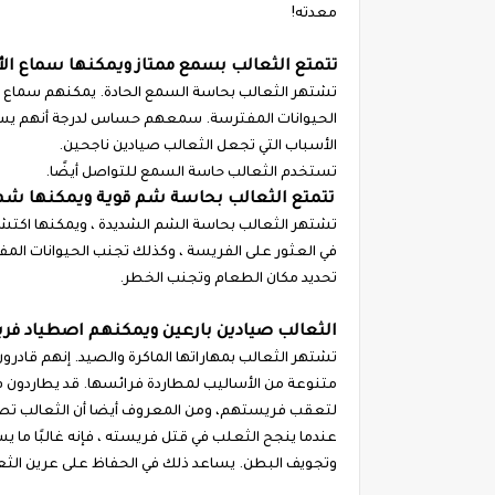
معدته!
تتمتع الثعالب بسمع ممتاز ويمكنها سماع الأصوات ع
الحيوانات المفترسة. سمعهم حساس لدرجة أنهم يست
الأسباب التي تجعل الثعالب صيادين ناجحين.
تستخدم الثعالب حاسة السمع للتواصل أيضًا.
تتمتع الثعالب بحاسة شم قوية ويمكنها شم 
تشتهر الثعالب بحاسة الشم الشديدة ، ويمكنها اكتشا
في العثور على الفريسة ، وكذلك تجنب الحيوانات الم
تحديد مكان الطعام وتجنب الخطر.
الثعالب صيادين بارعين ويمكنهم اصطياد فريس
تشتهر الثعالب بمهاراتها الماكرة والصيد. إنهم قادر
متنوعة من الأساليب لمطاردة فرائسها. قد يطاردون 
لتعقب فريستهم، ومن المعروف أيضا أن الثعالب تصط
عندما ينجح الثعلب في قتل فريسته ، فإنه غالبًا ما يس
وتجويف البطن. يساعد ذلك في الحفاظ على عرين الثعلب