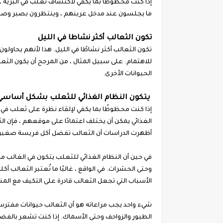
إذا كنت محظوظا بما يكفي لاكتشاف ثعلب في البرية ،
ما يجلسون عند مدخل عرينهم ، وينتظرون بصبر وصول
تكون الثعالب أكثر نشاطا في الليل
تكون الثعالب أكثر نشاطًا في الليل. هذا لأنهم يحاول
للاهتمام. على سبيل المثال ، من المرجح أن يكون الثعل
الحيوانات الأخرى.
يتكون النظام الغذائي للثعلب بشكل أساسي 
إذا كنت محظوظًا بما يكفي لإلقاء نظرة على ثعلب في 
الغذائي يمكن أن يختلف اعتمادًا على موقعهم ، فإن الثع
أظهرت الدراسات أن الثعالب تفضل أكل فريسة صغيرة 
في حين أن النظام الغذائي للثعلب يتكون في الغالب م
وحتى الحشرات. في الواقع ، غالبًا ما تُعتبر الثعالب أ
الأسباب التي تجعل الثعالب قادرة على التكيف مع الم
شيء واحد يجب مراعاته هو أن الثعالب حيوانات مفترسة
الطيور والزواحف وحتى الأسماك. إذا كنت تشعر بالفض