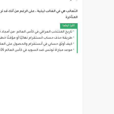
الثعالب هي في الغالب ليلية ، على الرغم من أنك قد تراه
المتأخرة.
اقرا ايضا
تاريخ المنتخب العراقي في كأس العالم: من أمجاد 1986 إلى طموح مونديال 2026
طريقة حذف حساب انستقرام نهائيًا أو مؤقتًا خطوة ب
كيف أوثق حسابي في أنستقرام والحصول على العلام
موعد مباراة تونس ضد السويد في كأس العالم 2026 والقنوات الناقلة والتشكيل