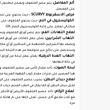
ألم المفاصل:
يتم عصر الملفوف ويعجن مطحون الحل
على المفصل.
مرض الاسقربوط SCURVY :
حيث يحتوي على نسبة عاليـة مـن فيتـامين C،
الكوليسترول في الدم:
حيث يحتوي الملفوف على نسبة
فبالتـالي تعمـل علـى إذابـة الكوليسترول الضار LDL.
لعلاج التهابات الفم:
يتم عصر أوراق الملفوف ويست
التهاب الشرايين:
يمكن عمل كمادات من أوراق الم
ونضمد بها الـشرايين الملتهبـة فـي الساقين أو أي م
وسنحصل على نتائج غير متوقعة من هذه اللبخة الب
التهاب الغدة الدرقية:
يمكن عمل لبخة من أوراق ا
في حالة التهابها.
لبحة الصوت:
نأخذ مقدار كأس من عصير الملفوف و
هذا العصير على فترات مقدار كوب القهوة العربية فه
لعلاج ديدان البطن:
يشرب عصير الملفوف على الريق 
لقتل ديدان البطن أو كما يقال في الطب القديم حيات ا
لعلاج الزكام:
نأخذ عصير الملفوف الأبيض أو الأحمر 
مع ثلاث ملاعق أكـل عـسل، تغلى كلها على نار هادئة ث
مرة.