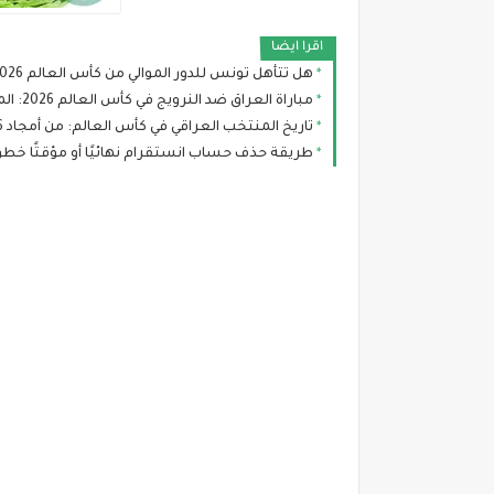
اقرا ايضا
هل تتأهل تونس للدور الموالي من كأس العالم 2026؟ سيناريوهات رينارد بعد صدمة السويد
مباراة العراق ضد النرويج في كأس العالم 2026: الموعد، التشكيلة المتوقعة والقنوات الناقلة
تاريخ المنتخب العراقي في كأس العالم: من أمجاد 1986 إلى طموح مونديال 2026
طريقة حذف حساب انستقرام نهائيًا أو مؤقتًا خطوة ب