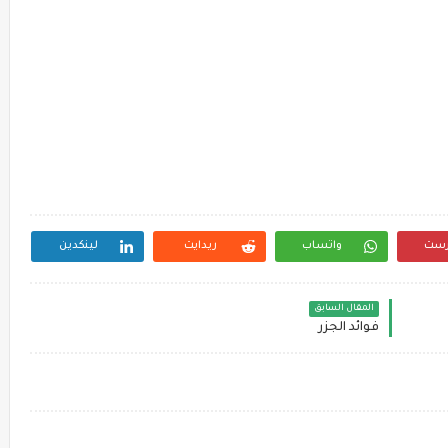
رست
واتساب
ريدايت
لينكدين
المقال السابق
فوائد الجزر