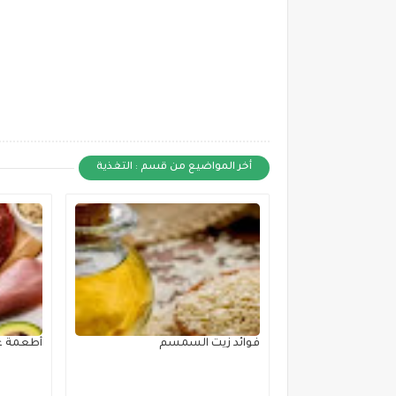
أخر المواضيع من قسم : التغذية
فوائد زيت السمسم
أطعمة غن