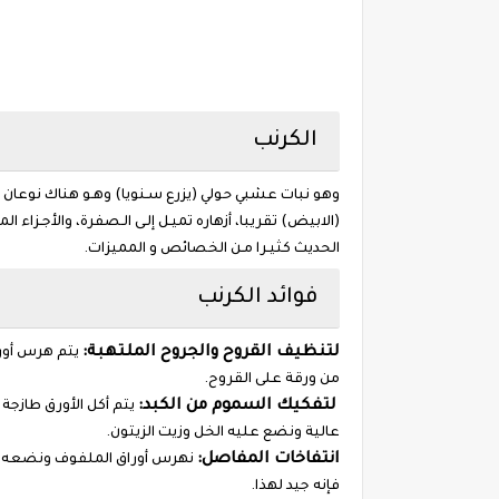
الكرنب
وهو نبات عشبي حولي (يزرع سـنويا) وهـو هناك نوعان الأ
(الابيض) تقريبا، أزهاره تميـل إلـى الـصفرة، والأجـز
الحديث كثيـرا مـن الخصائص و المميزات.
فوائد الكرنب
لتنظيف القروح والجروح الملتهبة:
يتم هرس أورا
من ورقة على القروح.
لتفكيك السموم من الكبد:
يتم أكل الأورق طازجة
عالية ونضع عليه الخل وزيت الزيتون.
انتفاخات المفاصل:
نهرس أوراق الملفوف ونضعه ع
فإنه جيد لهذا.