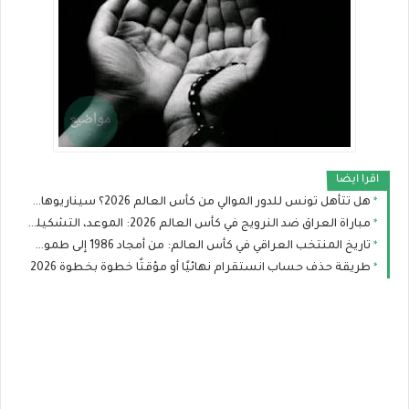
اقرا ايضا
هل تتأهل تونس للدور الموالي من كأس العالم 2026؟ سيناريوهات رينارد بعد صدمة السويد
مباراة العراق ضد النرويج في كأس العالم 2026: الموعد، التشكيلة المتوقعة والقنوات الناقلة
تاريخ المنتخب العراقي في كأس العالم: من أمجاد 1986 إلى طموح مونديال 2026
طريقة حذف حساب انستقرام نهائيًا أو مؤقتًا خطوة بخطوة 2026