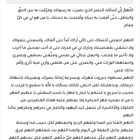
اللّهمّ إنّي أسألك النصر الذي نصرت به رسولك وفرّقت به بين الحقّ
والباطل، حتّى أقمت به دينك وأفلجت به حجتك، يا من هو لي في كلّ
مقام.
اللهم اجعلني أخشاك حتى كأني أراك أبداً حتى ألقاك، وأسعدني بتقواك
ولا تشقني بمعصيتك وبارك لي في قدرك حتى لا أحب تعجيل ما أخرت
ولا تأخير ما عجلت، واجعل غنائي في نفسي ومتّعني بسمعي وبصري،
واجعلهما الوراث مني، وانصرني على من ظلمني وأرني فيه ثأري وأقر
بذلك عيني‏.‏
اللهم بسطوة جبروت قهرك، وبسرعة إغاثة نصرك، وبغيرتك لانتهاك
حرماتك، وبحمايتك لمن احتمى بآياتك نسألك يا الله يا سميع يا قريب يا
مجيب يا سريع يا منتقم يا جبار يا قهار يا شديد البطش يا عظيم القهر
يا من لا يعجزه قهر الجبابرة ولا يعظم عليه هلاك المتمردين من
الملوك والأكاسرة أن تجعل كيد اليهود والكفار في نحرهم ومكرهم عائدا
اليهم.
اللهم اكفنا شر العدا ولقهم الردى واجعلهم لكل حبيب فدا وسلط
عليهم عاجل النقمة في اليوم والغدا اللهم بدد شملهم اللهم فرق
جمعهم، اللهم قلّل عددهم اللهم فلّ حدّهم، اللهم قلل نجدهم اللهم