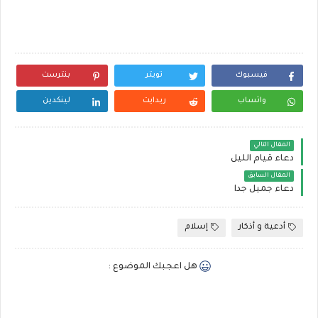
فيسبوك
تويتر
بنترست
واتساب
ريدايت
لينكدين
المقال التالي
دعاء قيام الليل
المقال السابق
دعاء جميل جدا
أدعية و أذكار
إسلام
هل اعجبك الموضوع :