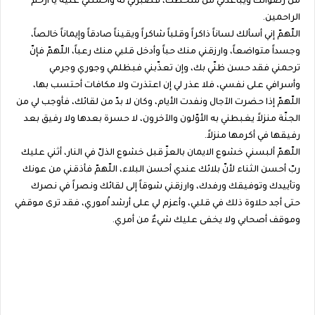
من رضوانك ويباعدني من سخطك، فصبّرني له واحملني عليه يا أرحم
الراحمين.
اللّهمّ إني أسألك لساناً ذاكراً وقلباً شاكراً ويقيناً صادقاً وإيماناً خالصاً،
وجسداً متواضعاً، وارزقني منك حباً وأدخل قلبي منك رعباً، اللّهمّ فإنّ
ترحمني فقد حسن ظنّي بك، وإن تعذّبني فبظلمي وجوري وجرمي
وأسرافي على نفسي، فلا عذر لي إن اعتذرت ولا مكافات أحتسب بها،
اللّهمّ إذا حضرت الآجال ونفدت الأيام، وكان لا بدّ من لقائك، فأوجب لي من
الجنّة منزلاً يغبطني به الأوّلون والآخرون، لا حسرة بعدها ولا رفيق بعد
رفيقها في أكرمها منزلاً.
اللّهمّ ألبسني خشوع الايمان بالعزّ قبل خشوع الذلّ في النار، أثني عليك
ربّ أحسن الثناء لأنّ بلائك عندي أحسن البلاء، اللّهمّ فأذقني من عونك
وتأييدك وتوفيقك ورفدك، وارزقني شوقاً إلى لقائك ونصراً في نصرك
حتى أجد حلاوة ذلك في قلبي، وأعزم لي على أرشد اُموري، فقد ترى موقفي
وموقف أصحابي ولا يخفى عليك شيءٌ من أمري.