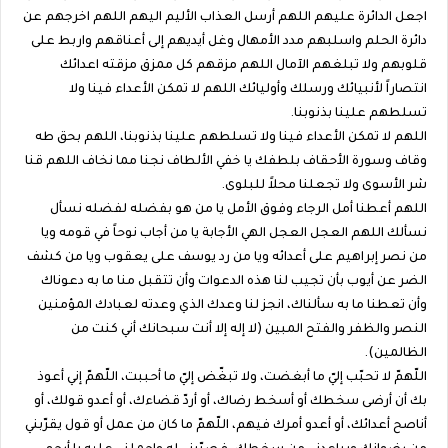
اجعل الدائرة عليهم اللهم أرسل العذاب الأليم اليهم اللهم اخرجهم عن
دائرة الحلم واسلبهم مدد الأمهال وغل أيديهم إلى أعناقهم واربط على
قلوبهم ولا تبلغهم الآمال اللهم مزقهم كل ممزق مزقته اعدائك
انتصاراً لأنبيائك ورسلك وأوليائك اللهم لا تمكن الأعداء فينا ولا
تسلطهم علينا بذنوبنا.
اللهم لا تمكن الأعداء فينا ولا تسلطهم علينا بذنوبنا، اللهم بحق طه
وقاف وسورة الأحقاف بلطفك يا خفي الألطاف نجنا مما نخاف اللهم قنا
شر الأسوى ولا تجعلنا محلاً للبلوى.
اللهم أعطنا أمل الرجاء وفوق الأمل يا من هو بفضله لفضله نسأل
نسألك اللهم العجل العجل الهي الأجابة يا من أجاب نوحاً في قومه ويا
من نصر إبراهيم على أعدائه ويا من رد يوسف على يعقوب ويا من كشف
الضر عن أيوب بأن تجيب لنا هذه الدعوات وأن تتقبل منا ما به دعوناك
وأن تعطنا ما به سألناك، انجز لنا وعدك الذي وعدته لعبادك المؤمنين
النصر والظفر والفتح المبين (لا إله إلا أنت سبحانك أني كنت من
الظالمين).
اللّهمّ لا تحبّب إليّ ما أبغضت، ولا تبغّض إليّ ما أحببت، اللّهمّ إني أعوذ
بك أن أرضى سخطك أو أسخط رضاك، أو أردّ قضاءك، أو أعدو قولك، أو
أناصح أعدائك، أو أعدو أمرك فيهم، اللّهمّ ما كان من عمل أو قول يقرّبني