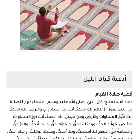
أدعية قيام الليل
أدعية صلاة القيام
دعاء الاستفتاح: كان النبيّ -صلى الله عليه وسلم- عندما يقوم للصلاة
في الليل يقول: (اللهم لك الحمدُ، أنت ربُّ السماواتِ والأرضِ، لك الحمدُ،
أنت قَيِّمُ السماواتِ والأرضِ ومن فيهن، لك الحمدُ، أنت نورُ السماواتِ
والأرضِ، قولُك الحقُّ، ووعدُك الحقُّ، ولقاؤك حقٌّ، والجنةُ حقٌّ، والنارُ حقٌّ،
والساعةُ حقٌّ، اللهم لك أسلمتُ، وبك آمنتُ، وعليك توكلتُ، وإليك أنبتُ،