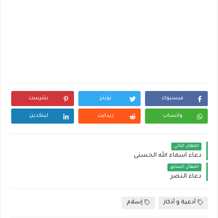
فيسبوك
تويتر
بنترست
واتساب
ريدايت
لينكدين
المقال التالي
دعاء أسماء الله الحسنى
المقال السابق
دعاء النصر
أدعية و أذكار
إسلام