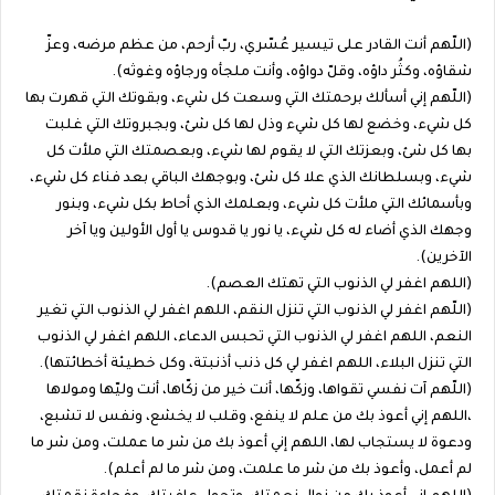
(اللّهم أنت القادر على تيسير عُسّري، ربّ أرحم، من عظم مرضه، وعزّ
شقاؤه، وكثُر داؤه، وقلّ دواؤه، وأنت ملجأه ورجاؤه وغوثه).
(اللّهم إني أسألك برحمتك التي وسعت كل شيء، وبقوتك التي قهرت بها
كل شيء، وخضع لها كل شيء وذل لها كل شئ، وبجبروتك التي غلبت
بها كل شئ، وبعزتك التي لا يقوم لها شيء، وبعصمتك التي ملأت كل
شيء، وبسلطانك الذي علا كل شئ، وبوجهك الباقي بعد فناء كل شيء،
وبأسمائك التي ملأت كل شيء، وبعلمك الذي أحاط بكل شيء، وبنور
وجهك الذي أضاء له كل شيء، يا نور يا قدوس يا أول الأولين ويا آخر
الآخرين).
(اللهم اغفر لي الذنوب التي تهتك العصم).
(اللّهم اغفر لي الذنوب التي تنزل النقم، اللهم اغفر لي الذنوب التي تغير
النعم، اللهم اغفر لي الذنوب التي تحبس الدعاء، اللهم اغفر لي الذنوب
التي تنزل البلاء، اللهم اغفر لي كل ذنب أذنبتة، وكل خطيئة أخطائتها).
(اللّهم آت نفسي تقواها، وزكّها، أنت خير من زكّاها، أنت وليّها ومولاها
،اللهم إني أعوذ بك من علم لا ينفع، وقلب لا يخشع، ونفس لا تشبع،
ودعوة لا يستجاب لها، اللهم إني أعوذ بك من شر ما عملت، ومن شر ما
لم أعمل، وأعوذ بك من شر ما علمت، ومن شر ما لم أعلم).