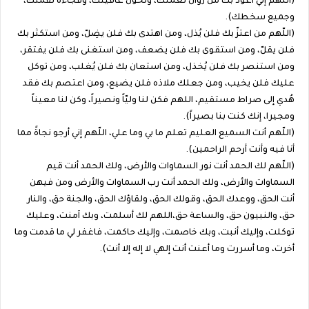
(اللهم إني أعوذ بك من زوال نعمتك، وتحول عافيتك، وفجاءة نقمتك،
وجميع سخطك).
(اللّهم من اعتزّ بك فلن يُذل، ومن اهتدى بك فلن يضِلّ، ومن استكثر بك
فلن يقلّ، ومن استقوى بك فلن يضعف، ومن استغنى بك فلن يفتقر،
ومن استنصر بك فلن يُخذل، ومن استعان بك فلن يُغلب، ومن توكل
عليك فلن يخيب، ومن جعلك ملاذه فلن يضيع، ومن اعتصم بك فقد
هُدي إلى صراط مستقيم، اللهم فكن لنا وليّاً ونصيراً، وكن لنا معيناً
ومجيرا، إنك كنت بنا بصيراً).
(اللّهم أنت السميع العليم تعلم ما بي وما علي، اللّهم إني أرجو نجاةً مما
أنا فيه وأنت أرحم الراحمين).
(اللّهم لك الحمد أنت نور السماوات والأرض، ولك الحمد أنت قيم
السماوات والأرض، ولك الحمد أنت رب السماوات والأرض ومن فيهن
أنت الحق، ووعدك الحق، وقولك الحق، ولقاؤك الحق، والجنة حق، والنار
حق، والنبيون حق، والساعة حق،اللهم لك أسلمت، وبك آمنت، وعليك
توكلت، وإليك أنبت، وبك خاصمت، وإليك حاكمت، فاغفر لي ما قدمت وما
أخرت، وما أسررت وما أعنت أنت إلهي لا إله إلا أنت).