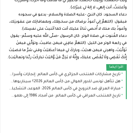
وبك خاصمتُ، وإليك حاكمتُ، فاغفِرْ لي ما قدَّمتُ وما أخَّرتُ، وأسررتُ
وأعلنتُ، أنت إلهي، لا إلهَ لي غيرُك).
دعاء السجود: كان النبيّ -عليه الصلاة والسلام- يدعو في سجوده
فيقول: (اللهمَّ إني أعوذُ برضاك من سخطِك، وبمعافاتِك من عقوبتِك،
وأعوذُ بك منك لا أُحصي ثناءً عليك أنت كما أثنيتَ على نفسِك).
دعاء القُنوت في صلاة الوتر: كان الرسول -صلّى الله عليه وسلّم- يقول
في ركعة الوتر من الليل: (اللهمَّ عافِنِي فيمن عافيتَ، وتوَلَّنِي فيمنْ
تَوَلَّيْتَ، واهدِني فيمن هديْتَ، وباركْ لي فيما أعطَيْتَ وقني شرَّ ما قضيْتَ
إِنَّكَ تَقْضِي ولَا يُقْضَى عليكَ، وإِنَّهُ لا يَذِلُّ مَنْ وَّاليْتَ تباركْتَ ربَّنا وتعالَيْت).
اقرا ايضا
تاريخ مشاركات المنتخب الجزائري في كأس العالم: إنجازات وأسرار لا تعرفها عن محاربي الصحراء
هل تتأهل تونس للدور الموالي من كأس العالم 2026؟ سيناريوهات رينارد بعد صدمة السويد
مباراة العراق ضد النرويج في كأس العالم 2026: الموعد، التشكيلة المتوقعة والقنوات الناقلة
تاريخ المنتخب العراقي في كأس العالم: من أمجاد 1986 إلى طموح مونديال 2026