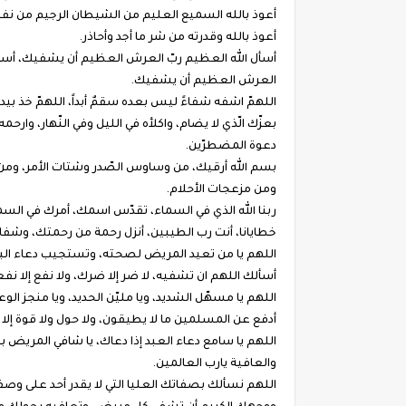
أعوذ بالله السميع العليم من الشيطان الرجيم من نف
أعوذ بالله وقدرته من شر ما أجد وأحاذر.
أسأل الله العظيم ربّ العرش العظيم أن يشفيك، أسأل
العرش العظيم أن يشفيك.
اللهمّ اشفه شفاءً ليس بعده سقمٌ أبداً، اللهمّ خذ بيده
بعزّك الّذي لا يضام، واكلأه في الليل وفي النّهار، وارح
دعوة المضطرّين.
بسم الله أرقيك، من وساوس الصّدر وشتات الأمر، ومن 
ومن مزعجات الأحلام.
ربنا الله الذي في السماء، تقدّس اسمك، أمرك في الس
خطايانا، أنت رب الطيبين، أنزل رحمة من رحمتك، وشفاء
اللهم يا من تعيد المريض لصحته، وتستجيب دعاء البا
أسألك اللهم ان تشفيه، لا ضر إلا ضرك، ولا نفع إلا نفعك،
اللهم يا مسهّل الشديد، ويا مليّن الحديد، ويا منجز 
أدفع عن المسلمين ما لا يطيقون، ولا حول ولا قوة إلا 
اللهم يا سامع دعاء العبد إذا دعاك، يا شافي المريض
والعافية يارب العالمين.
اللهم نسألك بصفاتك العليا التي لا يقدر أحد على وصف