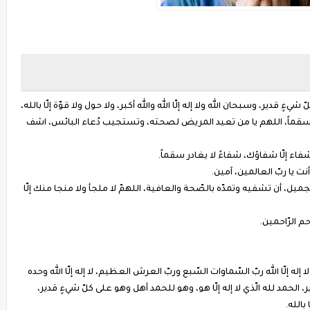
يءٍ قدير، وسبحان الله ولا إله إلّا الله والله أكبر، ولا حول ولا قوّة إلّا بالله،
سقماً، اللهم يا من تعيد المريض لصحته، وتستجيب دُعاء البائس، اشف
فاء إلّا شفاؤك، شفاءً لا يغادر سقماً.
نت يا ربّ العالمين، آمين.
، أن تشفيه وتمدّه بالصّحة والعافية، اللهمّ لا ملجأ ولا منجا منك إلّا
حم الرّاحمين.
م، لا إله إلّا الله ربّ السّماوات السّبع وربّ العرش العظيم، لا إله إلّا الله وحده
الحمد لله الّذي لا إله إلّا هو، وهو للحمد أهل وهو على كلّ شيءٍ قدير،
 بالله.