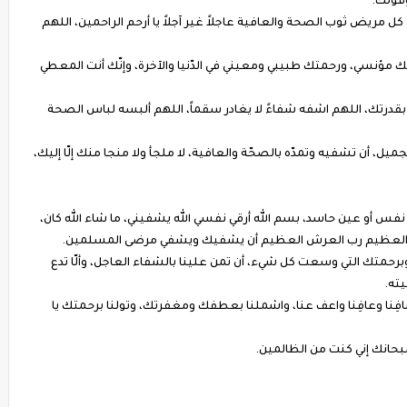
قوتك.
كل مريض ثوب الصحة والعافية عاجلاً غير آجلاً يا أرحم الراحمين، اللهم
ّك مؤنسي، ورحمتك طبيبي ومعيني في الدّنيا والآخرة، وإنّك أنت المعطي
 بقدرتك، اللهم اشفه شفاءً لا يغادر سقماً، اللهم ألبسه لباس الصحة
، أن تشفيه وتمدّه بالصحّة والعافية، لا ملجأ ولا منجا منك إلّا إليك،
فس أو عين حاسد، بسم الله أرقي نفسي الله يشفيني، ما شاء الله كان،
أل الله العظيم رب العرش العظيم أن يشفيك ويشفي مرضى المسلمين.
رحمتك التي وسعت كل شيء، أن تمن علينا بالشفاء العاجل، وألّا تدع
يته.
شافِنا وعافِنا واعف عنا، واشملنا بعطفك ومغفرتك، وتولنا برحمتك يا
ت سبحانك إني كنت من الظالمين.