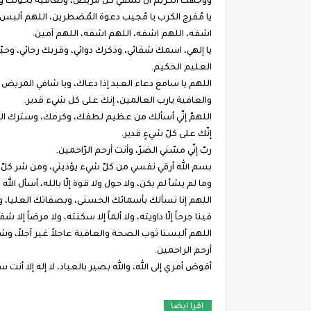
ووجهك الكريم أن تشفي كل مريض، وتعافيه بحولك و
يا مُفرج الكرب يا مُجيب دعوة المُضطرين، اللهم ألبس 
اشفه، اللهم اشفه، اللهم اشفه، اللهم آمين.
يا إلهي، اسمك شفائي، وذكرك دوائي، وقربك رجائي، وحب
العليم الحكيم.
اللهم يا سامع دعاء العبد إذا دعاك، ويا شافي المريض
والعافية يارب العالمين، إنك على كل شيء قدير.
اللهمّ إنّي أسألك من عظيم لطفك، وكرمك، وسترك الجميل
إنّك على كلّ شيءٍ قدير.
ربّ إنّي مسّني الضرّ، وأنت أرحم الرّاحمين.
بسم الله أرقي نفسي من كلّ شيء يؤذيني، ومن شر كلّ ن
وما لم يشأ لم يكن، ولا حول ولا قوة إلّا بالله، أس
اللهم إنا نسألك بأسمائك الحسنى، وبصفاتك العليا، وب
فينا جرحاً إلّا داويته، ولا ألماً إلا سكنته، ولا مرضاً إلا شف
اللهم ألبسنا ثوب الصحة والعافية عاجلاً غير آجلاً، و
أرحم الراحمين.
أفوض أمري إلى الله، والله بصير بالعباد، لا إله إلا أن
اقرا ايضا