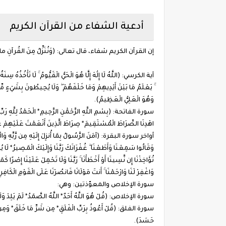
أدعية الشفاء من القرآن الكريم
إن القرآن الكريم شفاء، قال تعالى: (وَنُنَزِّلُ مِنَ القُرآنِ 
آية الكرسي: (اللَّهُ لَا إِلَٰهَ إِلَّا هُوَ الْحَيُّ الْقَيُّومُ ۚ لَا تَأْخُذُهُ سِنَ
ۚ يَعْلَمُ مَا بَيْنَ أَيْدِيهِمْ وَمَا خَلْفَهُمْ ۖ وَلَا يُحِيطُونَ بِشَيْءٍ مِّ
وَهُوَ الْعَلِيُّ الْعَظِيمُ).
سورة الفاتحة: (بِسْمِ اللَّهِ الرَّحْمَٰنِ الرَّحِيمِ* الْحَمْدُ لِلَّهِ رَبِّ ال
اهْدِنَا الصِّرَاطَ الْمُسْتَقِيمَ* صِرَاطَ الَّذِينَ أَنْعَمْتَ عَلَيْهِمْ غ
أواخر سورة البقرة: (آمَنَ الرَّسُولُ بِمَا أُنزِلَ إِلَيْهِ مِن رَّبِّهِ وَالْمُؤْمِن
وَقَالُوا سَمِعْنَا وَأَطَعْنَا ۖ غُفْرَانَكَ رَبَّنَا وَإِلَيْكَ الْمَصِيرُ* لَا يُ
تُؤَاخِذْنَا إِن نَّسِينَا أَوْ أَخْطَأْنَا ۚ رَبَّنَا وَلَا تَحْمِلْ عَلَيْنَا إِصْرًا كَم
وَاغْفِرْ لَنَا وَارْحَمْنَا ۚ أَنتَ مَوْلَانَا فَانصُرْنَا عَلَى الْقَوْمِ الْكَافِر
سورة الإخلاص والمعوّذتين: وهي:
سورة الإخلاص: (قُلْ هُوَ اللَّهُ أَحَدٌ* اللَّهُ الصَّمَدُ* لَمْ يَلِدْ وَلَمْ ي
سورة الفلق: (قُلْ أَعُوذُ بِرَبِّ الْفَلَقِ* مِن شَرِّ مَا خَلَقَ* وَمِن شَ
حَسَدَ).