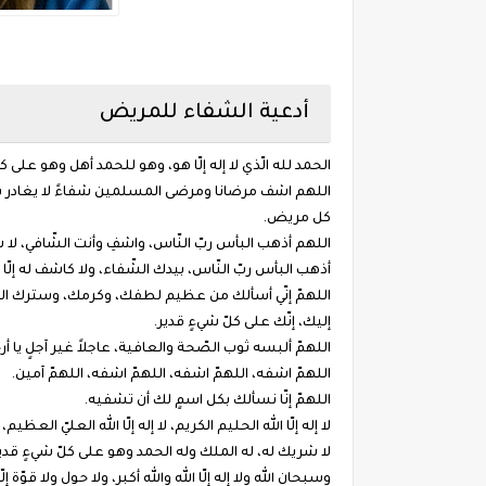
أدعية الشفاء للمريض
الحمد لله الّذي لا إله إلّا هو، وهو للحمد أهل وهو على كلّ ش
اللهم اشف مرضانا ومرضى المسلمين شفاءً لا يغادر 
كل مريض.
اللهم أذهب البأس ربّ النّاس، واشفِ وأنت الشّافي، لا ش
أذهب البأس ربّ النّاس، بيدك الشّفاء، ولا كاشف له إلّا أ
اللهمّ إنّي أسألك من عظيم لطفك، وكرمك، وسترك الجميل
إليك، إنّك على كلّ شيءٍ قدير.
اللهمّ ألبسه ثوب الصّحة والعافية، عاجلاً غير آجلٍ يا أر
اللهمّ اشفه، اللهمّ اشفه، اللهمّ اشفه، اللهمّ آمين.
اللهمّ إنّا نسألك بكل اسمٍ لك أن تشفيه.
لا إله إلّا الله الحليم الكريم، لا إله إلّا الله العليّ العظي
لا شريك له، له الملك وله الحمد وهو على كلّ شيءٍ قدير، 
وسبحان الله ولا إله إلّا الله والله أكبر، ولا حول ولا قوّة إلّا