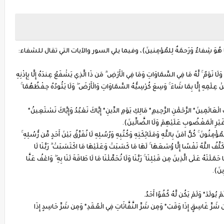
ما هُوَ شِفاءٌ وَرَحمَةٌ لِلمُؤمِنينَ)، وفيما يلي السور والآيات التي تقال للشفاء:
ةٌ وَلَا نَوْمٌ ۚ لَّهُ مَا فِي السَّمَاوَاتِ وَمَا فِي الْأَرْضِ ۗ مَن ذَا الَّذِي يَشْفَعُ عِندَهُ إِلَّا بِإِذْنِهِ
نْ عِلْمِهِ إِلَّا بِمَا شَاءَ ۚ وَسِعَ كُرْسِيُّهُ السَّمَاوَاتِ وَالْأَرْضَ ۖ وَلَا يَئُودُهُ حِفْظُهُمَا ۚ
ْعَالَمِينَ* الرَّحْمَٰنِ الرَّحِيمِ* مَالِكِ يَوْمِ الدِّينِ* إِيَّاكَ نَعْبُدُ وَإِيَّاكَ نَسْتَعِينُ*
َيْرِ الْمَغْضُوبِ عَلَيْهِمْ وَلَا الضَّالِّينَ).
ُونَ ۚ كُلٌّ آمَنَ بِاللَّهِ وَمَلَائِكَتِهِ وَكُتُبِهِ وَرُسُلِهِ لَا نُفَرِّقُ بَيْنَ أَحَدٍ مِّن رُّسُلِهِ ۚ
كَلِّفُ اللَّهُ نَفْسًا إِلَّا وُسْعَهَا ۚ لَهَا مَا كَسَبَتْ وَعَلَيْهَا مَا اكْتَسَبَتْ ۗ رَبَّنَا لَا
َا حَمَلْتَهُ عَلَى الَّذِينَ مِن قَبْلِنَا ۚ رَبَّنَا وَلَا تُحَمِّلْنَا مَا لَا طَاقَةَ لَنَا بِهِ ۖ وَاعْفُ عَنَّا
ِينَ).
ُولَدْ* وَلَمْ يَكُن لَّهُ كُفُوًا أَحَدٌ.
رِّ غَاسِقٍ إِذَا وَقَبَ* وَمِن شَرِّ النَّفَّاثَاتِ فِي الْعُقَدِ* وَمِن شَرِّ حَاسِدٍ إِذَا