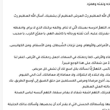
خه ونفثه وهمزه.
 الله العظيم ربّ العرش العظيم أن يشفيك، أسأل الله العظيم ربّ
، اللهمّ احرسه بعينك الّتي لا تنام، واكفه بركنك الذي لا يرام، واحفظه
مه بقدرتك عليه، أنت ثقته ورجائه يا كاشف الهم، يا مفرّج الكرب، يا مجيب
الأمراض والأوهام، ومن نزغات الشّيطان، ومن الأسقام، ومن الكوابيس،
ماء والأرض، كما رحمتك في السماء، اجعل رحمتك في الأرض، اغفر لنا
ً من شفائك على هذا الوجع فيبرأ.
ئس، اللهمّ إنّا نسألك بكل اسمٍ لك أن تشفي كل مريض.
 ولا ابتلاء إلا ابتلاؤك، ولا معافاة إلا معافاتك، أنت الحي القيوم.
الوعيد، أخرج مرضانا ومرضى المسلمين من حلق الضيق إلى أوسع الطريق، بك
بالله العلي العظيم.
 بقدرتك، اللهم اشفه شفاء لا يغادر سقما، اللهم ألبسه لباس الصحة
ها، وبأسمائك الحسنى التي لا يقدر أحد أن يحصيها، وأسألك بذاتك الجليلة